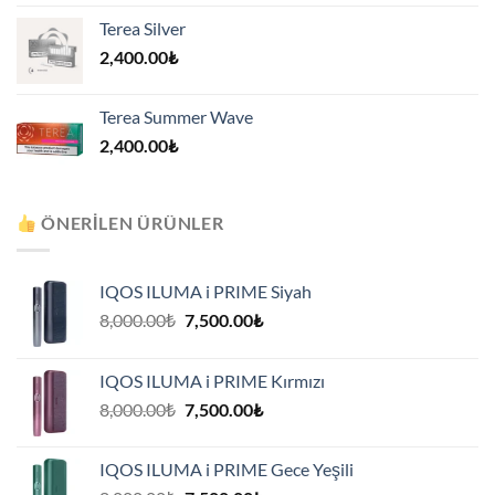
Terea Silver
2,400.00
₺
Terea Summer Wave
2,400.00
₺
ÖNERILEN ÜRÜNLER
IQOS ILUMA i PRIME Siyah
Orijinal
Şu
8,000.00
₺
7,500.00
₺
fiyat:
andaki
8,000.00₺.
fiyat:
IQOS ILUMA i PRIME Kırmızı
7,500.00₺.
Orijinal
Şu
8,000.00
₺
7,500.00
₺
fiyat:
andaki
8,000.00₺.
fiyat:
IQOS ILUMA i PRIME Gece Yeşili
7,500.00₺.