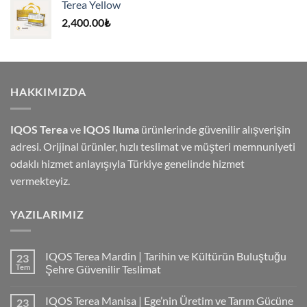
Terea Yellow
4,000.00₺.
2,400.00
₺
HAKKIMIZDA
IQOS Terea
ve
IQOS Iluma
ürünlerinde güvenilir alışverişin
adresi. Orijinal ürünler, hızlı teslimat ve müşteri memnuniyeti
odaklı hizmet anlayışıyla Türkiye genelinde hizmet
vermekteyiz.
YAZILARIMIZ
IQOS Terea Mardin | Tarihin ve Kültürün Buluştuğu
23
Tem
Şehre Güvenilir Teslimat
IQOS Terea Manisa | Ege’nin Üretim ve Tarım Gücüne
23