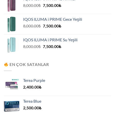
7,500.00₺.
Orijinal
Şu
8,000.00
₺
7,500.00
₺
fiyat:
andaki
8,000.00₺.
fiyat:
IQOS ILUMA i PRIME Gece Yeşili
7,500.00₺.
Orijinal
Şu
8,000.00
₺
7,500.00
₺
fiyat:
andaki
8,000.00₺.
fiyat:
IQOS ILUMA i PRIME Su Yeşili
7,500.00₺.
Orijinal
Şu
8,000.00
₺
7,500.00
₺
fiyat:
andaki
8,000.00₺.
fiyat:
7,500.00₺.
EN ÇOK SATANLAR
Terea Purple
2,400.00
₺
Terea Blue
2,500.00
₺