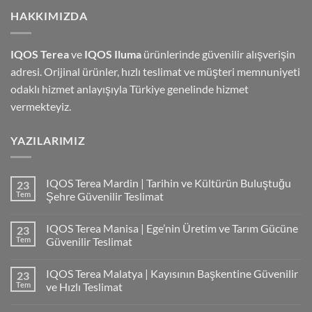
HAKKIMIZDA
IQOS Terea
ve
IQOS Iluma
ürünlerinde güvenilir alışverişin
adresi. Orijinal ürünler, hızlı teslimat ve müşteri memnuniyeti
odaklı hizmet anlayışıyla Türkiye genelinde hizmet
vermekteyiz.
YAZILARIMIZ
IQOS Terea Mardin | Tarihin ve Kültürün Buluştuğu
23
Tem
Şehre Güvenilir Teslimat
IQOS Terea Manisa | Ege’nin Üretim ve Tarım Gücüne
23
Tem
Güvenilir Teslimat
IQOS Terea Malatya | Kayısının Başkentine Güvenilir
23
Tem
ve Hızlı Teslimat