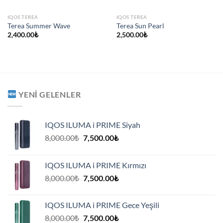
IQOS TEREA
IQOS TEREA
Terea Summer Wave
Terea Sun Pearl
2,400.00
₺
2,500.00
₺
YENI GELENLER
IQOS ILUMA i PRIME Siyah
Orijinal
Şu
8,000.00
₺
7,500.00
₺
fiyat:
andaki
8,000.00₺.
fiyat:
IQOS ILUMA i PRIME Kırmızı
7,500.00₺.
Orijinal
Şu
8,000.00
₺
7,500.00
₺
fiyat:
andaki
8,000.00₺.
fiyat:
IQOS ILUMA i PRIME Gece Yeşili
7,500.00₺.
Orijinal
Şu
8,000.00
₺
7,500.00
₺