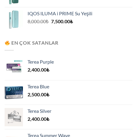
fiyat:
andaki
8,000.00₺.
fiyat:
IQOS ILUMA i PRIME Su Yeşili
7,500.00₺.
Orijinal
Şu
8,000.00
₺
7,500.00
₺
fiyat:
andaki
8,000.00₺.
fiyat:
7,500.00₺.
EN ÇOK SATANLAR
Terea Purple
2,400.00
₺
Terea Blue
2,500.00
₺
Terea Silver
2,400.00
₺
Terea Summer Wave