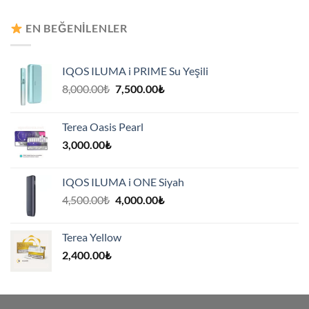
8,000.00₺.
fiyat:
7,500.00₺.
EN BEĞENILENLER
IQOS ILUMA i PRIME Su Yeşili
Orijinal
Şu
8,000.00
₺
7,500.00
₺
fiyat:
andaki
8,000.00₺.
fiyat:
Terea Oasis Pearl
7,500.00₺.
3,000.00
₺
IQOS ILUMA i ONE Siyah
Orijinal
Şu
4,500.00
₺
4,000.00
₺
fiyat:
andaki
4,500.00₺.
fiyat:
Terea Yellow
4,000.00₺.
2,400.00
₺