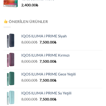
2,400.00
₺
ÖNERILEN ÜRÜNLER
IQOS ILUMA i PRIME Siyah
Orijinal
Şu
8,000.00
₺
7,500.00
₺
fiyat:
andaki
8,000.00₺.
fiyat:
IQOS ILUMA i PRIME Kırmızı
7,500.00₺.
Orijinal
Şu
8,000.00
₺
7,500.00
₺
fiyat:
andaki
8,000.00₺.
fiyat:
IQOS ILUMA i PRIME Gece Yeşili
7,500.00₺.
Orijinal
Şu
8,000.00
₺
7,500.00
₺
fiyat:
andaki
8,000.00₺.
fiyat:
IQOS ILUMA i PRIME Su Yeşili
7,500.00₺.
Orijinal
Şu
8,000.00
₺
7,500.00
₺
fiyat:
andaki