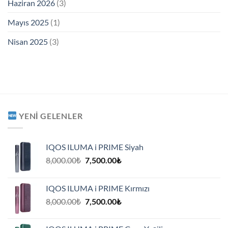
Haziran 2026
(3)
Mayıs 2025
(1)
Nisan 2025
(3)
YENI GELENLER
IQOS ILUMA i PRIME Siyah
Orijinal
Şu
8,000.00
₺
7,500.00
₺
fiyat:
andaki
8,000.00₺.
fiyat:
IQOS ILUMA i PRIME Kırmızı
7,500.00₺.
Orijinal
Şu
8,000.00
₺
7,500.00
₺
fiyat:
andaki
8,000.00₺.
fiyat: