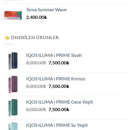
Terea Summer Wave
2,400.00
₺
ÖNERILEN ÜRÜNLER
IQOS ILUMA i PRIME Siyah
Orijinal
Şu
8,000.00
₺
7,500.00
₺
fiyat:
andaki
8,000.00₺.
fiyat:
IQOS ILUMA i PRIME Kırmızı
7,500.00₺.
Orijinal
Şu
8,000.00
₺
7,500.00
₺
fiyat:
andaki
8,000.00₺.
fiyat:
IQOS ILUMA i PRIME Gece Yeşili
7,500.00₺.
Orijinal
Şu
8,000.00
₺
7,500.00
₺
fiyat:
andaki
8,000.00₺.
fiyat:
IQOS ILUMA i PRIME Su Yeşili
7,500.00₺.