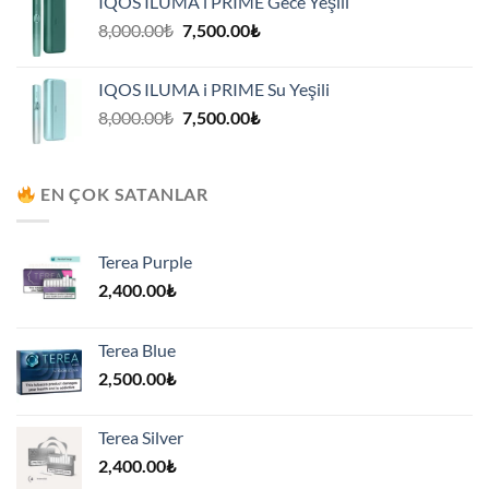
IQOS ILUMA i PRIME Gece Yeşili
7,500.00₺.
Orijinal
Şu
8,000.00
₺
7,500.00
₺
fiyat:
andaki
8,000.00₺.
fiyat:
IQOS ILUMA i PRIME Su Yeşili
7,500.00₺.
Orijinal
Şu
8,000.00
₺
7,500.00
₺
fiyat:
andaki
8,000.00₺.
fiyat:
7,500.00₺.
EN ÇOK SATANLAR
Terea Purple
2,400.00
₺
Terea Blue
2,500.00
₺
Terea Silver
2,400.00
₺