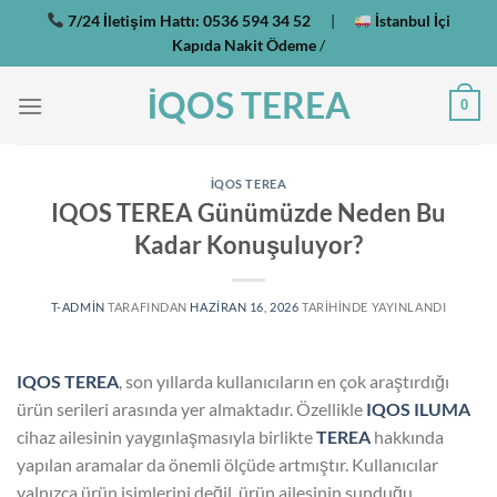
İçeriğe
7/24 İletişim Hattı:
0536 594 34 52
|
İstanbul İçi
atla
Kapıda Nakit Ödeme
/
İQOS TEREA
0
IQOS TEREA
IQOS TEREA Günümüzde Neden Bu
Kadar Konuşuluyor?
T-ADMIN
TARAFINDAN
HAZIRAN 16, 2026
TARIHINDE YAYINLANDI
IQOS TEREA
, son yıllarda kullanıcıların en çok araştırdığı
ürün serileri arasında yer almaktadır. Özellikle
IQOS ILUMA
cihaz ailesinin yaygınlaşmasıyla birlikte
TEREA
hakkında
yapılan aramalar da önemli ölçüde artmıştır. Kullanıcılar
yalnızca ürün isimlerini değil, ürün ailesinin sunduğu