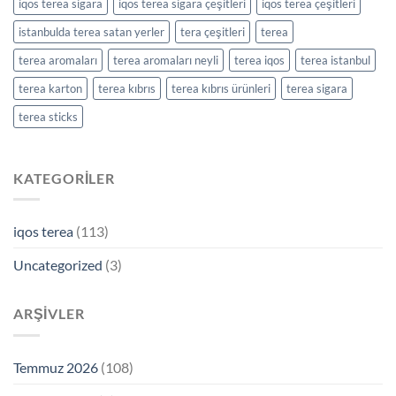
iqos terea sigara
iqos terea sigara çeşitleri
iqos terea çeşitleri
istanbulda terea satan yerler
tera çeşitleri
terea
terea aromaları
terea aromaları neyli
terea iqos
terea istanbul
terea karton
terea kıbrıs
terea kıbrıs ürünleri
terea sigara
terea sticks
KATEGORILER
iqos terea
(113)
Uncategorized
(3)
ARŞIVLER
Temmuz 2026
(108)