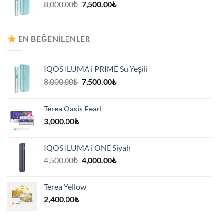
Orijinal
Şu
8,000.00
₺
7,500.00
₺
fiyat:
andaki
8,000.00₺.
fiyat:
7,500.00₺.
EN BEĞENILENLER
IQOS ILUMA i PRIME Su Yeşili
Orijinal
Şu
8,000.00
₺
7,500.00
₺
fiyat:
andaki
8,000.00₺.
fiyat:
Terea Oasis Pearl
7,500.00₺.
3,000.00
₺
IQOS ILUMA i ONE Siyah
Orijinal
Şu
4,500.00
₺
4,000.00
₺
fiyat:
andaki
4,500.00₺.
fiyat:
Terea Yellow
4,000.00₺.
2,400.00
₺