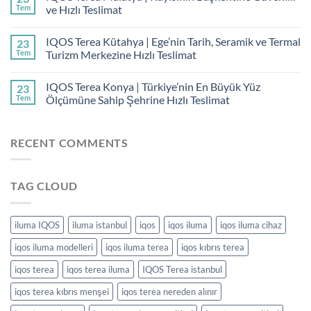
Tem
ve Hızlı Teslimat
IQOS Terea Kütahya | Ege’nin Tarih, Seramik ve Termal
23
Tem
Turizm Merkezine Hızlı Teslimat
IQOS Terea Konya | Türkiye’nin En Büyük Yüz
23
Tem
Ölçümüne Sahip Şehrine Hızlı Teslimat
RECENT COMMENTS
TAG CLOUD
iluma IQOS
iluma istanbul
iqos
iqos iluma
iqos iluma cihaz
iqos iluma modelleri
iqos iluma terea
iqos kıbrıs terea
iqos terea
iqos terea iluma
IQOS Terea istanbul
iqos terea kıbrıs menşei
iqos terea nereden alınır