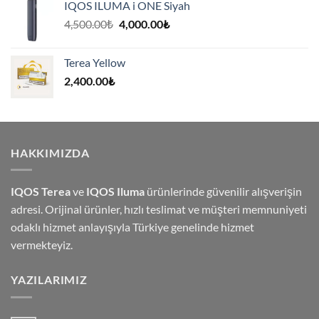
IQOS ILUMA i ONE Siyah
Orijinal
Şu
4,500.00
₺
4,000.00
₺
fiyat:
andaki
4,500.00₺.
fiyat:
Terea Yellow
4,000.00₺.
2,400.00
₺
HAKKIMIZDA
IQOS Terea
ve
IQOS Iluma
ürünlerinde güvenilir alışverişin
adresi. Orijinal ürünler, hızlı teslimat ve müşteri memnuniyeti
odaklı hizmet anlayışıyla Türkiye genelinde hizmet
vermekteyiz.
YAZILARIMIZ