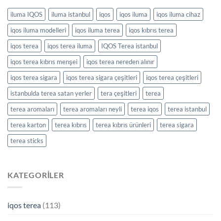
iluma IQOS
iluma istanbul
iqos
iqos iluma
iqos iluma cihaz
iqos iluma modelleri
iqos iluma terea
iqos kıbrıs terea
iqos terea
iqos terea iluma
IQOS Terea istanbul
iqos terea kıbrıs menşei
iqos terea nereden alınır
iqos terea sigara
iqos terea sigara çeşitleri
iqos terea çeşitleri
istanbulda terea satan yerler
tera çeşitleri
terea
terea aromaları
terea aromaları neyli
terea iqos
terea istanbul
terea karton
terea kıbrıs
terea kıbrıs ürünleri
terea sigara
terea sticks
KATEGORILER
iqos terea
(113)