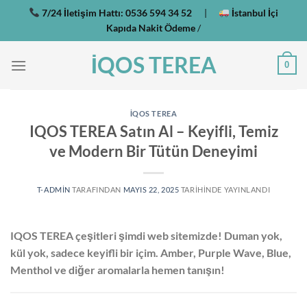
İçeriğe
7/24 İletişim Hattı:
0536 594 34 52
|
İstanbul İçi
atla
Kapıda Nakit Ödeme
/
İQOS TEREA
0
IQOS TEREA
IQOS TEREA Satın Al – Keyifli, Temiz
ve Modern Bir Tütün Deneyimi
T-ADMIN
TARAFINDAN
MAYIS 22, 2025
TARIHINDE YAYINLANDI
IQOS TEREA çeşitleri şimdi web sitemizde! Duman yok,
kül yok, sadece keyifli bir içim. Amber, Purple Wave, Blue,
Menthol ve diğer aromalarla hemen tanışın!