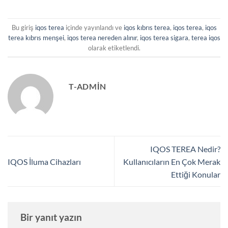
Bu giriş
iqos terea
içinde yayınlandı ve
iqos kıbrıs terea
,
iqos terea
,
iqos
terea kıbrıs menşei
,
iqos terea nereden alınır
,
iqos terea sigara
,
terea iqos
olarak etiketlendi.
T-ADMIN
IQOS TEREA Nedir?
IQOS İluma Cihazları
Kullanıcıların En Çok Merak
Ettiği Konular
Bir yanıt yazın