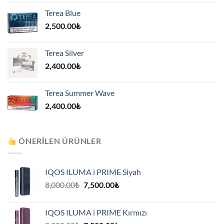
Terea Blue
2,500.00
₺
Terea Silver
2,400.00
₺
Terea Summer Wave
2,400.00
₺
ÖNERILEN ÜRÜNLER
IQOS ILUMA i PRIME Siyah
Orijinal
Şu
8,000.00
₺
7,500.00
₺
fiyat:
andaki
8,000.00₺.
fiyat:
IQOS ILUMA i PRIME Kırmızı
7,500.00₺.