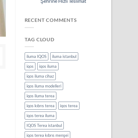
Şehrine Hızlı Teslimat
RECENT COMMENTS
TAG CLOUD
iluma IQOS
iluma istanbul
iqos
iqos iluma
iqos iluma cihaz
iqos iluma modelleri
iqos iluma terea
iqos kıbrıs terea
iqos terea
iqos terea iluma
IQOS Terea istanbul
iqos terea kıbrıs menşei