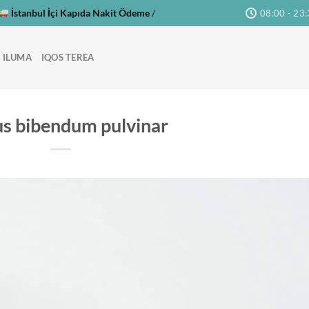
İstanbul İçi Kapıda Nakit Ödeme
/
08:00 - 23
 ILUMA
IQOS TEREA
us bibendum pulvinar