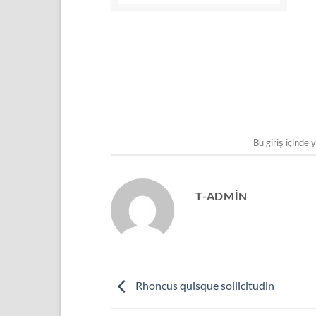
Bu giriş içinde 
T-ADMIN
Rhoncus quisque sollicitudin