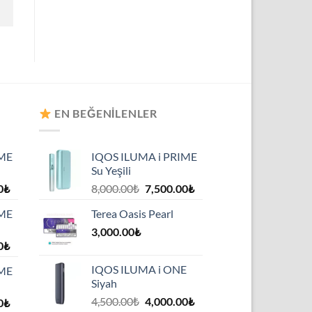
EN BEĞENILENLER
IME
IQOS ILUMA i PRIME
Su Yeşili
0
₺
8,000.00
₺
7,500.00
₺
IME
Terea Oasis Pearl
3,000.00
₺
0
₺
IQOS ILUMA i ONE
IME
Siyah
4,500.00
₺
4,000.00
₺
0
₺