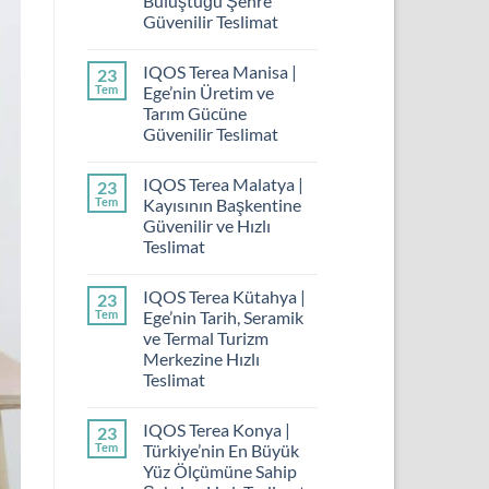
Buluştuğu Şehre
Güvenilir Teslimat
IQOS Terea Manisa |
23
Tem
Ege’nin Üretim ve
Tarım Gücüne
Güvenilir Teslimat
IQOS Terea Malatya |
23
Tem
Kayısının Başkentine
Güvenilir ve Hızlı
Teslimat
IQOS Terea Kütahya |
23
Tem
Ege’nin Tarih, Seramik
ve Termal Turizm
Merkezine Hızlı
Teslimat
IQOS Terea Konya |
23
Tem
Türkiye’nin En Büyük
Yüz Ölçümüne Sahip