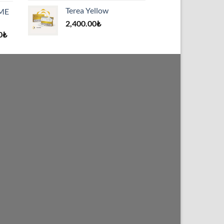
Terea Yellow
IME
2,400.00
₺
0
₺