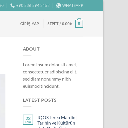
:30
+90 536 594 3452
WHATSAPP
0
GIRIŞ YAP
SEPET /
0.00
₺
ABOUT
Lorem ipsum dolor sit amet,
consectetuer adipiscing elit,
sed diam nonummy nibh
euismod tincidunt.
LATEST POSTS
IQOS Terea Mardin |
23
Tem
Tarihin ve Kültürün