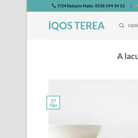
7/24 İletişim Hattı:
0536 594 34 52
|
İQOS TEREA
IQOS
A lac
27
Ağu