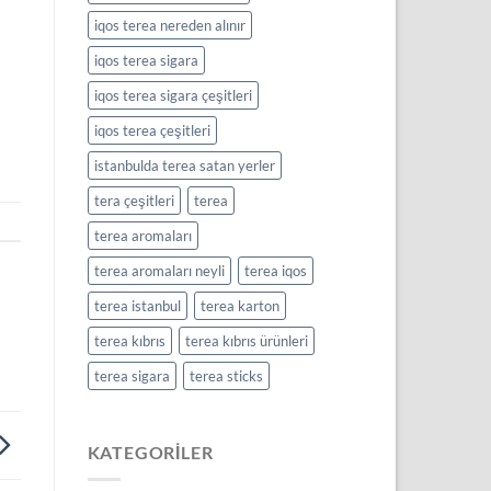
iqos terea nereden alınır
iqos terea sigara
iqos terea sigara çeşitleri
iqos terea çeşitleri
istanbulda terea satan yerler
tera çeşitleri
terea
terea aromaları
terea aromaları neyli
terea iqos
terea istanbul
terea karton
terea kıbrıs
terea kıbrıs ürünleri
terea sigara
terea sticks
KATEGORILER