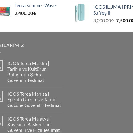
Terea Summer Wave
IQOS ILUMA i PR
Su Yeşili
2,400.00
₺
8,000.00
₺
7,500.0
ZILARIMIZ
IQOS Terea Mardin |
3
m
Tarihin ve Kültürün
Buluştuğu Şehre
Güvenilir Teslimat
IQOS Terea Manisa |
3
m
Ege’nin Üretim ve Tarım
Gücüne Güvenilir Teslimat
IQOS Terea Malatya |
3
m
Kayısının Başkentine
Güvenilir ve Hızlı Teslimat