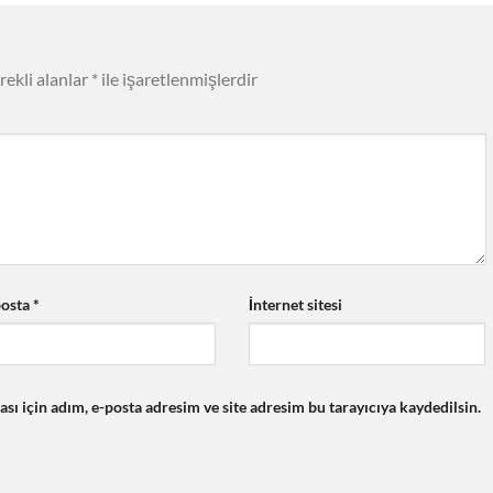
rekli alanlar
*
ile işaretlenmişlerdir
posta
*
İnternet sitesi
ı için adım, e-posta adresim ve site adresim bu tarayıcıya kaydedilsin.