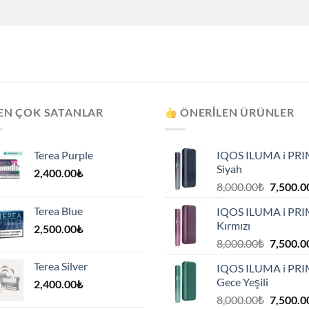
EN ÇOK SATANLAR
ÖNERILEN ÜRÜNLER
Terea Purple
IQOS ILUMA i PR
Siyah
2,400.00
₺
8,000.00
₺
7,500.0
Terea Blue
IQOS ILUMA i PR
Kırmızı
2,500.00
₺
8,000.00
₺
7,500.0
Terea Silver
IQOS ILUMA i PR
Gece Yeşili
2,400.00
₺
8,000.00
₺
7,500.0