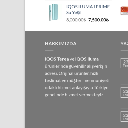
IQOS ILUMA i PRIME
Su Yeşili
8,000.00
₺
7,500.00
₺
HAKKIMIZDA
YA
IQOS Terea
ve
IQOS Iluma
2
ürünlerinde güvenilir alışverişin
Te
adresi. Orijinal ürünler, hızlı
teslimat ve müşteri memnuniyeti
odaklı hizmet anlayışıyla Türkiye
2
genelinde hizmet vermekteyiz.
Te
2
Te