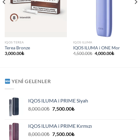
IQOS TEREA
IQOS ILUMA
Terea Bronze
IQOS ILUMA i ONE Mor
Orijinal
Şu
3,000.00
₺
4,500.00
₺
4,000.00
₺
fiyat:
andaki
4,500.00₺.
fiyat:
4,000.00₺.
YENI GELENLER
IQOS ILUMA i PRIME Siyah
Orijinal
Şu
8,000.00
₺
7,500.00
₺
fiyat:
andaki
8,000.00₺.
fiyat:
IQOS ILUMA i PRIME Kırmızı
7,500.00₺.
Orijinal
Şu
8,000.00
₺
7,500.00
₺