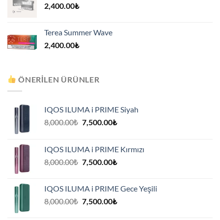
2,400.00
₺
Terea Summer Wave
2,400.00
₺
ÖNERILEN ÜRÜNLER
IQOS ILUMA i PRIME Siyah
Orijinal
Şu
8,000.00
₺
7,500.00
₺
fiyat:
andaki
8,000.00₺.
fiyat:
IQOS ILUMA i PRIME Kırmızı
7,500.00₺.
Orijinal
Şu
8,000.00
₺
7,500.00
₺
fiyat:
andaki
8,000.00₺.
fiyat:
IQOS ILUMA i PRIME Gece Yeşili
7,500.00₺.
Orijinal
Şu
8,000.00
₺
7,500.00
₺
fiyat:
andaki