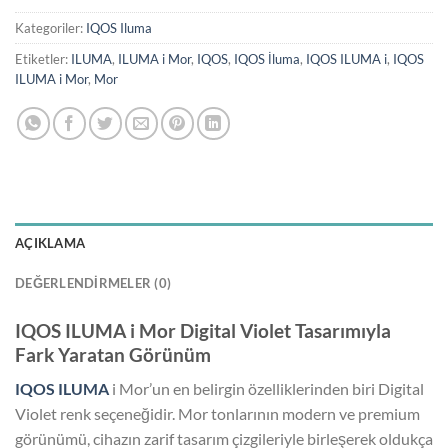
Kategoriler:
IQOS Iluma
Etiketler:
ILUMA
,
ILUMA i Mor
,
IQOS
,
IQOS İluma
,
IQOS ILUMA i
,
IQOS
ILUMA i Mor
,
Mor
AÇIKLAMA
DEĞERLENDIRMELER (0)
IQOS ILUMA i Mor Digital Violet Tasarımıyla
Fark Yaratan Görünüm
IQOS ILUMA
i Mor’un en belirgin özelliklerinden biri Digital
Violet renk seçeneğidir. Mor tonlarının modern ve premium
görünümü, cihazın zarif tasarım çizgileriyle birleşerek oldukça