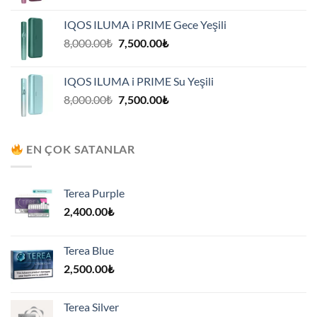
fiyat:
andaki
8,000.00₺.
fiyat:
IQOS ILUMA i PRIME Gece Yeşili
7,500.00₺.
Orijinal
Şu
8,000.00
₺
7,500.00
₺
fiyat:
andaki
8,000.00₺.
fiyat:
IQOS ILUMA i PRIME Su Yeşili
7,500.00₺.
Orijinal
Şu
8,000.00
₺
7,500.00
₺
fiyat:
andaki
8,000.00₺.
fiyat:
7,500.00₺.
EN ÇOK SATANLAR
Terea Purple
2,400.00
₺
Terea Blue
2,500.00
₺
Terea Silver