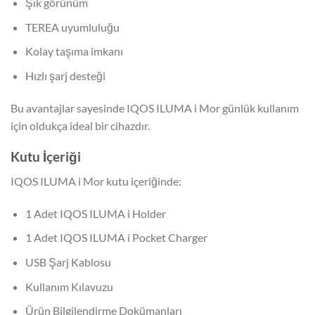
Şık görünüm
TEREA uyumluluğu
Kolay taşıma imkanı
Hızlı şarj desteği
Bu avantajlar sayesinde IQOS ILUMA i Mor günlük kullanım
için oldukça ideal bir cihazdır.
Kutu İçeriği
IQOS ILUMA i Mor kutu içeriğinde:
1 Adet IQOS ILUMA i Holder
1 Adet IQOS ILUMA i Pocket Charger
USB Şarj Kablosu
Kullanım Kılavuzu
Ürün Bilgilendirme Dokümanları