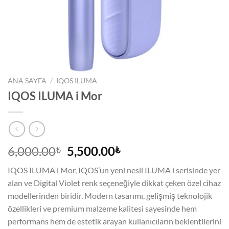
ANA SAYFA
/
IQOS ILUMA
IQOS ILUMA i Mor
Orijinal
Şu
6,000.00
5,500.00
₺
₺
fiyat:
andaki
IQOS ILUMA i Mor, IQOS’un yeni nesil ILUMA i serisinde yer
6,000.00₺.
fiyat:
alan ve Digital Violet renk seçeneğiyle dikkat çeken özel cihaz
5,500.00₺.
modellerinden biridir. Modern tasarımı, gelişmiş teknolojik
özellikleri ve premium malzeme kalitesi sayesinde hem
performans hem de estetik arayan kullanıcıların beklentilerini