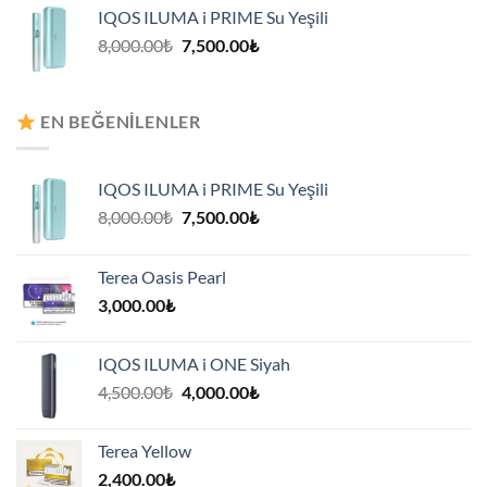
8,000.00₺.
fiyat:
IQOS ILUMA i PRIME Su Yeşili
7,500.00₺.
Orijinal
Şu
8,000.00
₺
7,500.00
₺
fiyat:
andaki
8,000.00₺.
fiyat:
7,500.00₺.
EN BEĞENILENLER
IQOS ILUMA i PRIME Su Yeşili
Orijinal
Şu
8,000.00
₺
7,500.00
₺
fiyat:
andaki
8,000.00₺.
fiyat:
Terea Oasis Pearl
7,500.00₺.
3,000.00
₺
IQOS ILUMA i ONE Siyah
Orijinal
Şu
4,500.00
₺
4,000.00
₺
fiyat:
andaki
4,500.00₺.
fiyat:
Terea Yellow
4,000.00₺.
2,400.00
₺