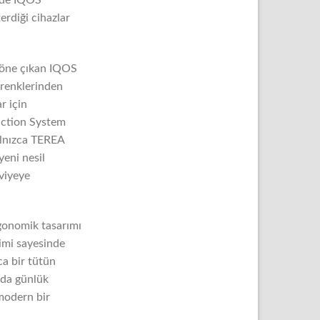
terdiği cihazlar
 öne çıkan IQOS
 renklerinden
r için
duction System
yalnızca TEREA
yeni nesil
eviyeye
gonomik tasarımı
yimi sayesinde
a bir tütün
nda günlük
 modern bir