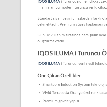
IQOS ILUMA
i Turuncu’nun en dikkat çeki
ilham alan bu modern turuncu renk, cihazı
Standart siyah ve gri cihazlardan farklı o
çekmektedir. Premium yüzey kaplaması ve za
Günlük kullanım sırasında hem şıklık hem de
oluşturmaktadır.
IQOS ILUMA i Turuncu Öz
IQOS ILUMA
i Turuncu, yeni nesil teknoloj
Öne Çıkan Özellikler
Smartcore Induction System teknolojis
Vivid Terracotta Orange özel renk tasa
Premium gövde yapısı