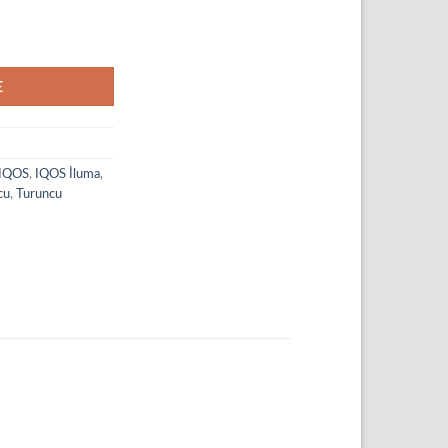
E
IQOS
,
IQOS İluma
,
cu
,
Turuncu