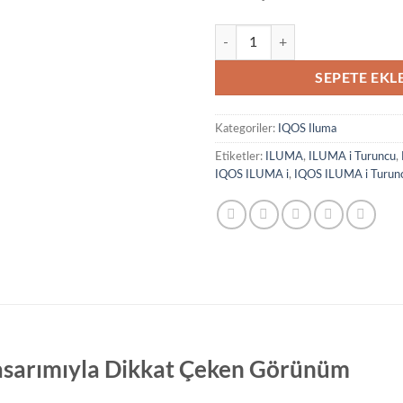
IQOS ILUMA i Turuncu adet
SEPETE EKL
Kategoriler:
IQOS Iluma
Etiketler:
ILUMA
,
ILUMA i Turuncu
,
IQOS ILUMA i
,
IQOS ILUMA i Turun
asarımıyla Dikkat Çeken Görünüm