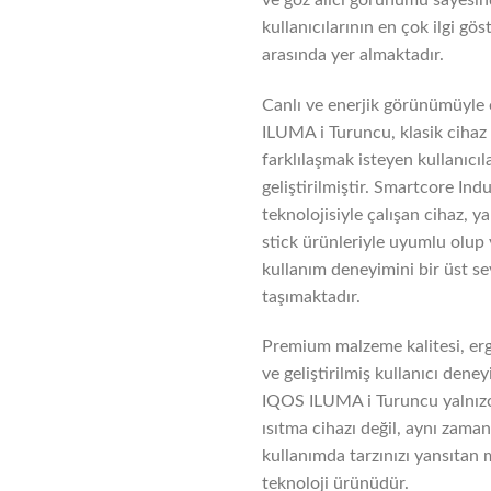
kullanıcılarının en çok ilgi gös
arasında yer almaktadır.
Canlı ve enerjik görünümüyle
ILUMA i Turuncu, klasik cihaz
farklılaşmak isteyen kullanıcıla
geliştirilmiştir. Smartcore In
teknolojisiyle çalışan cihaz, 
stick ürünleriyle uyumlu olup 
kullanım deneyimini bir üst s
taşımaktadır.
Premium malzeme kalitesi, er
ve geliştirilmiş kullanıcı dene
IQOS ILUMA i Turuncu yalnızc
ısıtma cihazı değil, aynı zama
kullanımda tarzınızı yansıtan
teknoloji ürünüdür.