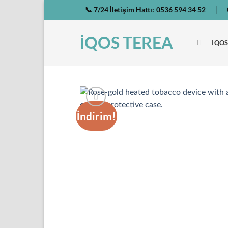
İçeriğe
📞 7/24 İletişim Hattı:
0536 594 34 52
|
atla
İQOS TEREA
IQOS
İndirim!