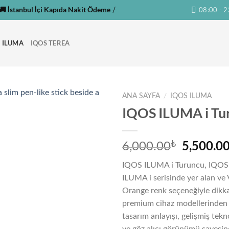
🚚 İstanbul İçi Kapıda Nakit Ödeme
/
08:00 - 2
 ILUMA
IQOS TEREA
ANA SAYFA
/
IQOS ILUMA
IQOS ILUMA i Tu
Orijinal
5,500.0
₺
6,000.00
fiyat:
IQOS ILUMA i Turuncu, IQOS’u
6,000.00
ILUMA i serisinde yer alan ve 
Orange renk seçeneğiyle dikk
premium cihaz modellerinden 
tasarım anlayışı, gelişmiş tekno
ve göz alıcı görünümü sayesi