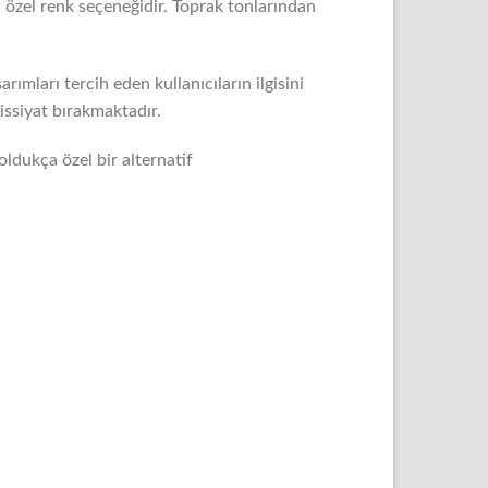
n özel renk seçeneğidir. Toprak tonlarından
ımları tercih eden kullanıcıların ilgisini
issiyat bırakmaktadır.
oldukça özel bir alternatif