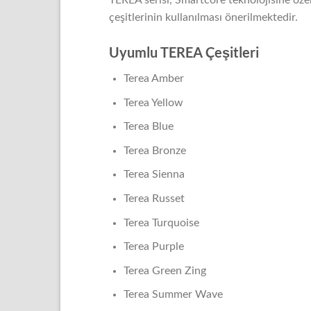
TEREA serisi, Smartcore teknolojisine özel
çeşitlerinin kullanılması önerilmektedir.
Uyumlu TEREA Çeşitleri
Terea Amber
Terea Yellow
Terea Blue
Terea Bronze
Terea Sienna
Terea Russet
Terea Turquoise
Terea Purple
Terea Green Zing
Terea Summer Wave