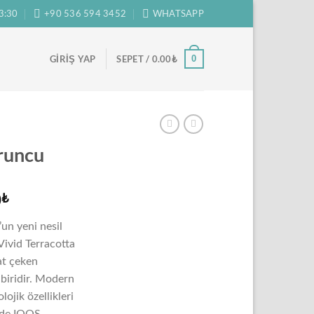
3:30
+90 536 594 3452
WHATSAPP
0
GIRIŞ YAP
SEPET /
0.00
₺
runcu
Şu
0
₺
andaki
n yeni nesil
₺.
fiyat:
Vivid Terracotta
5,500.00₺.
at çeken
biridir. Modern
lojik özellikleri
nde IQOS