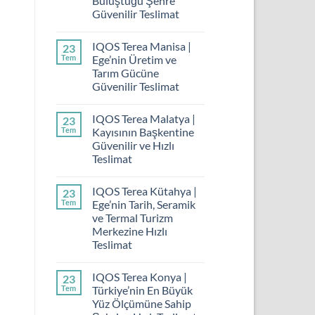
Buluştuğu Şehre
Güvenilir Teslimat
IQOS Terea Manisa |
23
Tem
Ege’nin Üretim ve
Tarım Gücüne
Güvenilir Teslimat
IQOS Terea Malatya |
23
Tem
Kayısının Başkentine
Güvenilir ve Hızlı
Teslimat
IQOS Terea Kütahya |
23
Tem
Ege’nin Tarih, Seramik
ve Termal Turizm
Merkezine Hızlı
Teslimat
IQOS Terea Konya |
23
Tem
Türkiye’nin En Büyük
Yüz Ölçümüne Sahip