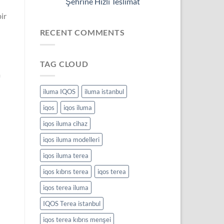
Şehrine Hızlı Teslimat
ir
RECENT COMMENTS
TAG CLOUD
m
iluma IQOS
iluma istanbul
iqos
iqos iluma
iqos iluma cihaz
iqos iluma modelleri
iqos iluma terea
iqos kıbrıs terea
iqos terea
iqos terea iluma
IQOS Terea istanbul
iqos terea kıbrıs menşei