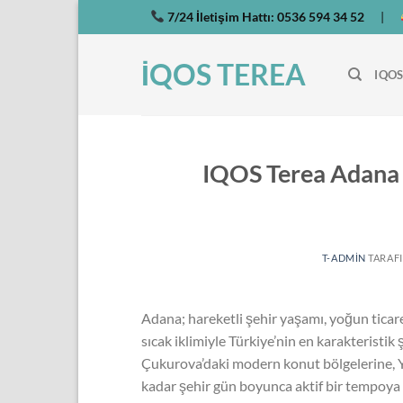
İçeriğe
7/24 İletişim Hattı:
0536 594 34 52
|
atla
İQOS TEREA
IQOS
IQOS Terea Adana 
T-ADMIN
TARAF
Adana; hareketli şehir yaşamı, yoğun ticare
sıcak iklimiyle Türkiye’nin en karakteristik
Çukurova’daki modern konut bölgelerine, Y
kadar şehir gün boyunca aktif bir tempoya 