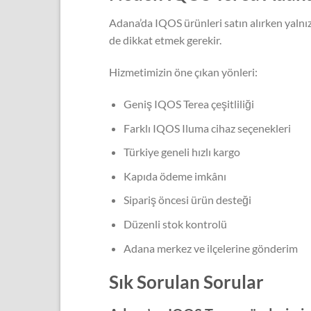
Adana’da IQOS ürünleri satın alırken yalnızc
de dikkat etmek gerekir.
Hizmetimizin öne çıkan yönleri:
Geniş IQOS Terea çeşitliliği
Farklı IQOS Iluma cihaz seçenekleri
Türkiye geneli hızlı kargo
Kapıda ödeme imkânı
Sipariş öncesi ürün desteği
Düzenli stok kontrolü
Adana merkez ve ilçelerine gönderim
Sık Sorulan Sorular