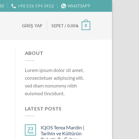
:30
+90 536 594 3452
WHATSAPP
0
GIRIŞ YAP
SEPET /
0.00
₺
ABOUT
Lorem ipsum dolor sit amet,
consectetuer adipiscing elit,
sed diam nonummy nibh
euismod tincidunt.
LATEST POSTS
IQOS Terea Mardin |
23
Tem
Tarihin ve Kültürün