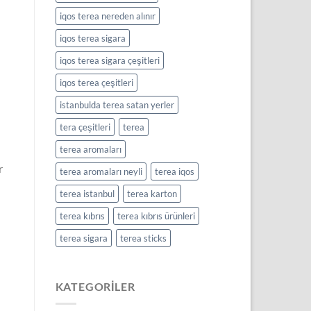
iqos terea nereden alınır
iqos terea sigara
iqos terea sigara çeşitleri
iqos terea çeşitleri
istanbulda terea satan yerler
tera çeşitleri
terea
terea aromaları
r
terea aromaları neyli
terea iqos
terea istanbul
terea karton
terea kıbrıs
terea kıbrıs ürünleri
terea sigara
terea sticks
KATEGORILER