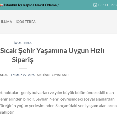
İstanbul İçi Kapıda Nakit Ödeme
/
08:00 - 23
 ILUMA
IQOS TEREA
IQOS TEREA
Sıcak Şehir Yaşamına Uygun Hızlı
Sipariş
INDAN
TEMMUZ 22, 2026
TARIHINDE YAYINLANDI
t noktaları, geniş bulvarları ve yılın büyük bölümünde etkili olan
 şehirlerinden biridir. Seyhan Nehri çevresindeki sosyal alanlardan
üreğir’in yoğun yerleşiminden Sarıçam’daki yeni yaşam alanlarına
sahiptir.