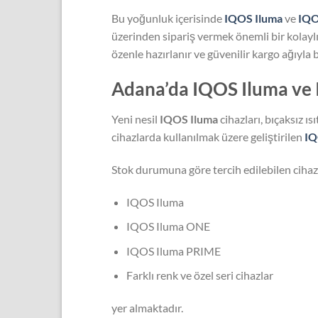
Bu yoğunluk içerisinde
IQOS Iluma
ve
IQO
üzerinden sipariş vermek önemli bir kolaylı
özenle hazırlanır ve güvenilir kargo ağıyla b
Adana’da IQOS Iluma ve 
Yeni nesil
IQOS Iluma
cihazları, bıçaksız ıs
cihazlarda kullanılmak üzere geliştirilen
IQ
Stok durumuna göre tercih edilebilen cihaz
IQOS Iluma
IQOS Iluma ONE
IQOS Iluma PRIME
Farklı renk ve özel seri cihazlar
yer almaktadır.