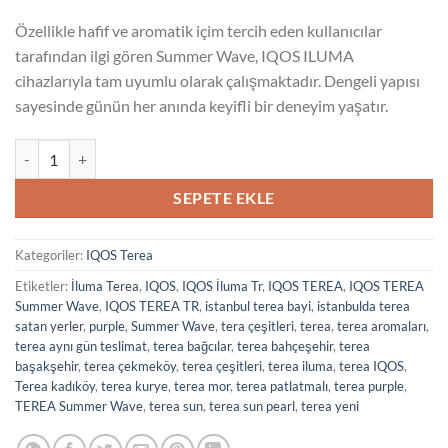
Özellikle hafif ve aromatik içim tercih eden kullanıcılar
tarafından ilgi gören Summer Wave, IQOS ILUMA
cihazlarıyla tam uyumlu olarak çalışmaktadır. Dengeli yapısı
sayesinde günün her anında keyifli bir deneyim yaşatır.
Terea Summer Wave adet
SEPETE EKLE
Kategoriler:
IQOS Terea
Etiketler:
İluma Terea
,
IQOS
,
IQOS İluma Tr
,
IQOS TEREA
,
IQOS TEREA
Summer Wave
,
IQOS TEREA TR
,
istanbul terea bayi
,
istanbulda terea
satan yerler
,
purple
,
Summer Wave
,
tera çeşitleri
,
terea
,
terea aromaları
,
terea aynı gün teslimat
,
terea bağcılar
,
terea bahçeşehir
,
terea
başakşehir
,
terea çekmeköy
,
terea çeşitleri
,
terea iluma
,
terea IQOS
,
Terea kadıköy
,
terea kurye
,
terea mor
,
terea patlatmalı
,
terea purple
,
TEREA Summer Wave
,
terea sun
,
terea sun pearl
,
terea yeni