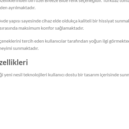
 özelliklerinden biri özel Breeze Blue renk seçeneğidir. Turkuaz t
den ayrılmaktadır.
 yapısı sayesinde cihaz elde oldukça kaliteli bir hissiyat sunmakt
 sırasında maksimum konfor sağlamaktadır.
 seçeneklerini tercih eden kullanıcılar tarafından yoğun ilgi görm
eneyimi sunmaktadır.
llikleri
i yeni nesil teknolojileri kullanıcı dostu bir tasarım içerisinde sun