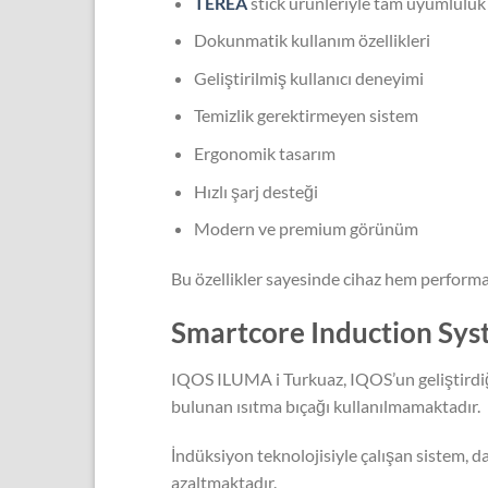
TEREA
stick ürünleriyle tam uyumluluk
Dokunmatik kullanım özellikleri
Geliştirilmiş kullanıcı deneyimi
Temizlik gerektirmeyen sistem
Ergonomik tasarım
Hızlı şarj desteği
Modern ve premium görünüm
Bu özellikler sayesinde cihaz hem perform
Smartcore Induction Syst
IQOS ILUMA i Turkuaz, IQOS’un geliştirdiğ
bulunan ısıtma bıçağı kullanılmamaktadır.
İndüksiyon teknolojisiyle çalışan sistem, 
azaltmaktadır.