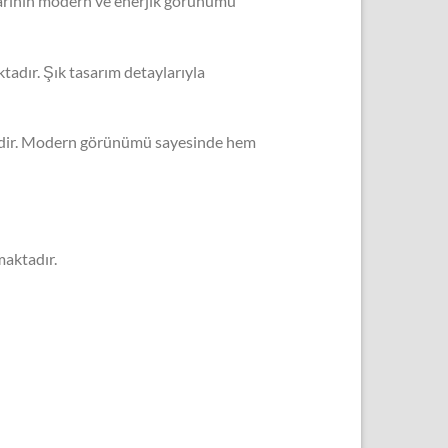
onlarının modern ve enerjik görünümü
adır. Şık tasarım detaylarıyla
ektedir. Modern görünümü sayesinde hem
maktadır.