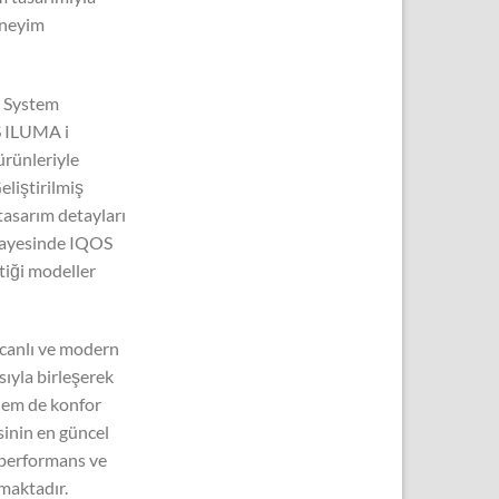
eneyim
n System
OS ILUMA i
ürünleriyle
eliştirilmiş
tasarım detayları
sayesinde IQOS
ttiği modeller
canlı ve modern
sıyla birleşerek
hem de konfor
sinin en güncel
, performans ve
maktadır.