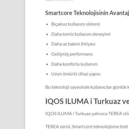
Smartcore Teknolojisinin Avantaj
Bıçaksız kullanım sistemi
Daha temiz kullanım deneyimi
Daha az bakım ihtiyacı
Gelişmiş performans
Daha konforlu kullanım
Uzun ömürlü cihaz yapısı
Bu teknoloji sayesinde kullanıcılar günlük
IQOS ILUMA i Turkuaz 
IQOS ILUMA i Turkuaz yalnızca TEREA stick
TEREA serisi, Smartcore teknolojisine özel 