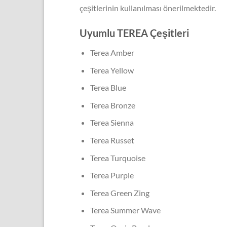
çeşitlerinin kullanılması önerilmektedir.
Uyumlu TEREA Çeşitleri
Terea Amber
Terea Yellow
Terea Blue
Terea Bronze
Terea Sienna
Terea Russet
Terea Turquoise
Terea Purple
Terea Green Zing
Terea Summer Wave