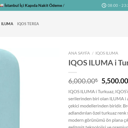
İstanbul İçi Kapıda Nakit Ödeme
/
08:00 - 23
 ILUMA
IQOS TEREA
ANA SAYFA
/
IQOS ILUMA
IQOS ILUMA i Tu
Orijinal
6,000.00
5,500.0
₺
fiyat:
IQOS ILUMA i Turkuaz, IQOS’u
6,000.00
serilerinden biri olan ILUMA i 
çekici modellerinden biridir. B
adlandırılan özel turkuaz renk
modern görünümü ön plana çık
gelişmiş teknolojisi ve premiu