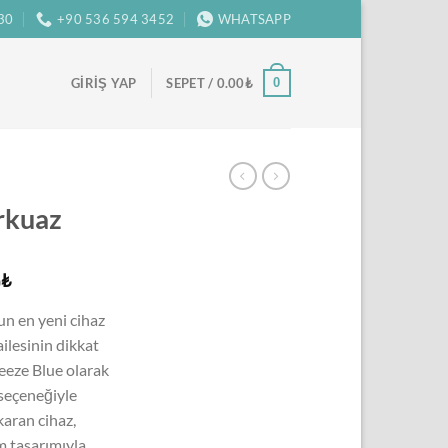
:30
+90 536 594 3452
WHATSAPP
0
GIRIŞ YAP
SEPET /
0.00
₺
rkuaz
Şu
0
₺
andaki
n en yeni cihaz
₺.
fiyat:
ailesinin dikkat
5,500.00₺.
reeze Blue olarak
 seçeneğiyle
aran cihaz,
m tasarımıyla