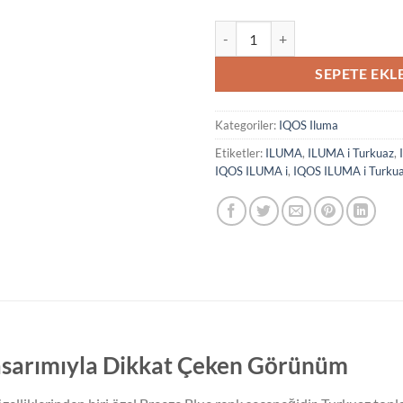
IQOS ILUMA i Turkuaz adet
SEPETE EKL
Kategoriler:
IQOS Iluma
Etiketler:
ILUMA
,
ILUMA i Turkuaz
,
IQOS ILUMA i
,
IQOS ILUMA i Turku
asarımıyla Dikkat Çeken Görünüm