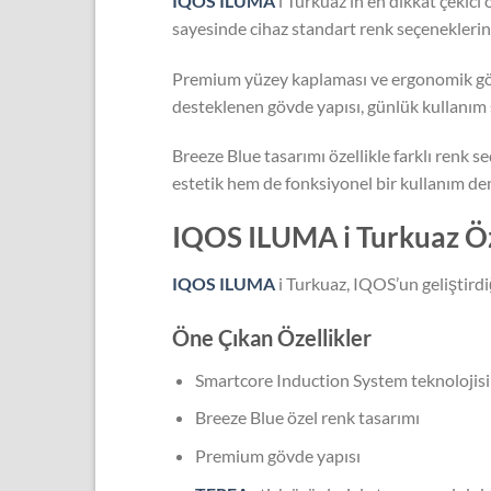
IQOS ILUMA
i Turkuaz’ın en dikkat çekici
sayesinde cihaz standart renk seçeneklerin
Premium yüzey kaplaması ve ergonomik gövde
desteklenen gövde yapısı, günlük kullanım
Breeze Blue tasarımı özellikle farklı renk
estetik hem de fonksiyonel bir kullanım d
IQOS ILUMA i Turkuaz Öze
IQOS ILUMA
i Turkuaz, IQOS’un geliştirdiğ
Öne Çıkan Özellikler
Smartcore Induction System teknolojisi
Breeze Blue özel renk tasarımı
Premium gövde yapısı