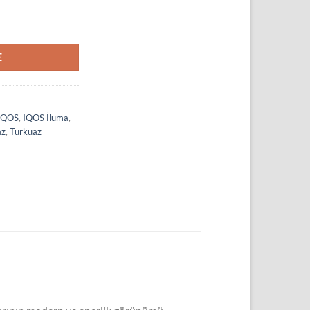
E
IQOS
,
IQOS İluma
,
az
,
Turkuaz