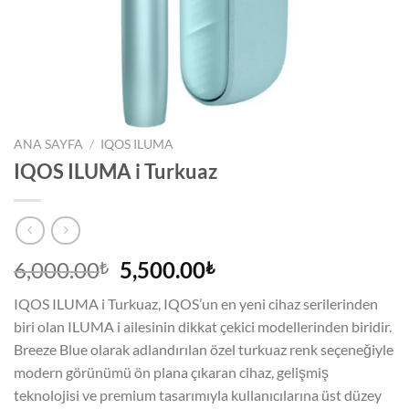
ANA SAYFA
/
IQOS ILUMA
IQOS ILUMA i Turkuaz
Orijinal
Şu
6,000.00
5,500.00
₺
₺
fiyat:
andaki
IQOS ILUMA i Turkuaz, IQOS’un en yeni cihaz serilerinden
6,000.00₺.
fiyat:
biri olan ILUMA i ailesinin dikkat çekici modellerinden biridir.
5,500.00₺.
Breeze Blue olarak adlandırılan özel turkuaz renk seçeneğiyle
modern görünümü ön plana çıkaran cihaz, gelişmiş
teknolojisi ve premium tasarımıyla kullanıcılarına üst düzey