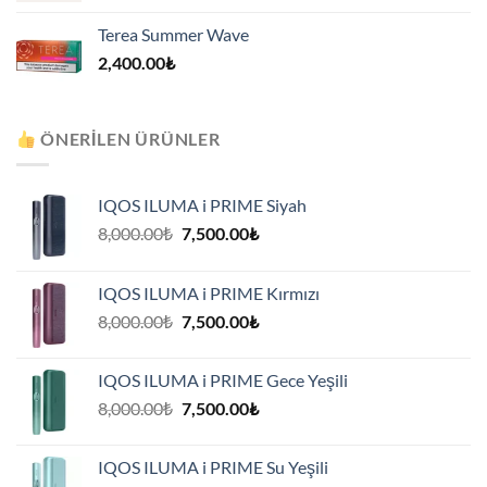
Terea Summer Wave
2,400.00
₺
ÖNERILEN ÜRÜNLER
IQOS ILUMA i PRIME Siyah
Orijinal
Şu
8,000.00
₺
7,500.00
₺
fiyat:
andaki
8,000.00₺.
fiyat:
IQOS ILUMA i PRIME Kırmızı
7,500.00₺.
Orijinal
Şu
8,000.00
₺
7,500.00
₺
fiyat:
andaki
8,000.00₺.
fiyat:
IQOS ILUMA i PRIME Gece Yeşili
7,500.00₺.
Orijinal
Şu
8,000.00
₺
7,500.00
₺
fiyat:
andaki
8,000.00₺.
fiyat:
IQOS ILUMA i PRIME Su Yeşili
7,500.00₺.