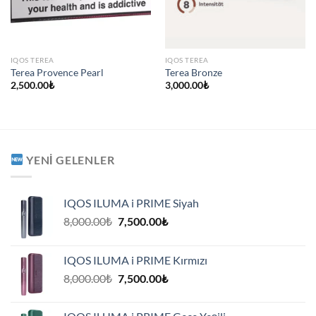
IQOS TEREA
IQOS TEREA
Terea Provence Pearl
Terea Bronze
2,500.00
₺
3,000.00
₺
YENI GELENLER
IQOS ILUMA i PRIME Siyah
Orijinal
Şu
8,000.00
₺
7,500.00
₺
fiyat:
andaki
8,000.00₺.
fiyat:
IQOS ILUMA i PRIME Kırmızı
7,500.00₺.
Orijinal
Şu
8,000.00
₺
7,500.00
₺
fiyat:
andaki
8,000.00₺.
fiyat: