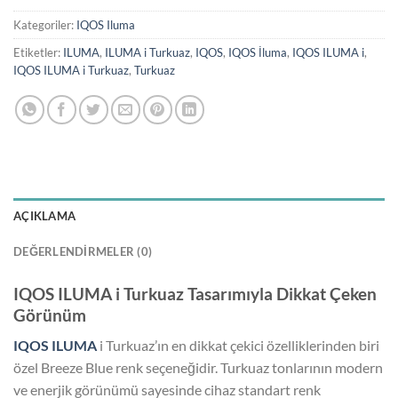
Kategoriler:
IQOS Iluma
Etiketler:
ILUMA
,
ILUMA i Turkuaz
,
IQOS
,
IQOS İluma
,
IQOS ILUMA i
,
IQOS ILUMA i Turkuaz
,
Turkuaz
AÇIKLAMA
DEĞERLENDIRMELER (0)
IQOS ILUMA i Turkuaz Tasarımıyla Dikkat Çeken
Görünüm
IQOS ILUMA
i Turkuaz’ın en dikkat çekici özelliklerinden biri
özel Breeze Blue renk seçeneğidir. Turkuaz tonlarının modern
ve enerjik görünümü sayesinde cihaz standart renk