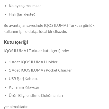
Kolay taşıma imkanı
Hızlı şarj desteği
Bu avantajlar sayesinde IQOS ILUMA i Turkuaz günlük
kullanım için oldukça ideal bir cihazdır.
Kutu İçeriği
IQOS ILUMA i Turkuaz kutu içeriğinde:
1 Adet IQOS ILUMA i Holder
1 Adet IQOS ILUMA i Pocket Charger
USB Şarj Kablosu
Kullanım Kılavuzu
Ürün Bilgilendirme Dokümanları
yer almaktadır.