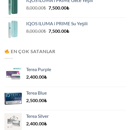
IQOS ILUMA i PRIME Gece Yeşili
7,500.00₺.
Orijinal
Şu
8,000.00
₺
7,500.00
₺
fiyat:
andaki
8,000.00₺.
fiyat:
IQOS ILUMA i PRIME Su Yeşili
7,500.00₺.
Orijinal
Şu
8,000.00
₺
7,500.00
₺
fiyat:
andaki
8,000.00₺.
fiyat:
7,500.00₺.
EN ÇOK SATANLAR
Terea Purple
2,400.00
₺
Terea Blue
2,500.00
₺
Terea Silver
2,400.00
₺