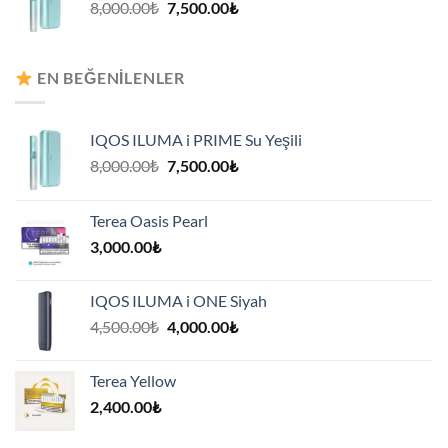
Orijinal
Şu
8,000.00
₺
7,500.00
₺
fiyat:
andaki
8,000.00₺.
fiyat:
7,500.00₺.
EN BEĞENILENLER
IQOS ILUMA i PRIME Su Yeşili
Orijinal
Şu
8,000.00
₺
7,500.00
₺
fiyat:
andaki
8,000.00₺.
fiyat:
Terea Oasis Pearl
7,500.00₺.
3,000.00
₺
IQOS ILUMA i ONE Siyah
Orijinal
Şu
4,500.00
₺
4,000.00
₺
fiyat:
andaki
4,500.00₺.
fiyat:
Terea Yellow
4,000.00₺.
2,400.00
₺