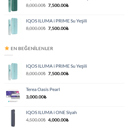
Orijinal
Şu
8,000.00
₺
7,500.00
₺
fiyat:
andaki
8,000.00₺.
fiyat:
IQOS ILUMA i PRIME Su Yeşili
7,500.00₺.
Orijinal
Şu
8,000.00
₺
7,500.00
₺
fiyat:
andaki
8,000.00₺.
fiyat:
7,500.00₺.
EN BEĞENILENLER
IQOS ILUMA i PRIME Su Yeşili
Orijinal
Şu
8,000.00
₺
7,500.00
₺
fiyat:
andaki
8,000.00₺.
fiyat:
Terea Oasis Pearl
7,500.00₺.
3,000.00
₺
IQOS ILUMA i ONE Siyah
Orijinal
Şu
4,500.00
₺
4,000.00
₺
fiyat:
andaki