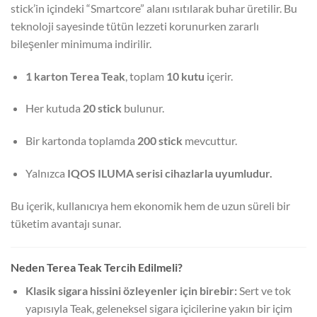
stick’in içindeki “Smartcore” alanı ısıtılarak buhar üretilir. Bu
teknoloji sayesinde tütün lezzeti korunurken zararlı
bileşenler minimuma indirilir.
1 karton Terea Teak
, toplam
10 kutu
içerir.
Her kutuda
20 stick
bulunur.
Bir kartonda toplamda
200 stick
mevcuttur.
Yalnızca
IQOS ILUMA serisi cihazlarla uyumludur.
Bu içerik, kullanıcıya hem ekonomik hem de uzun süreli bir
tüketim avantajı sunar.
Neden Terea Teak Tercih Edilmeli?
Klasik sigara hissini özleyenler için birebir:
Sert ve tok
yapısıyla Teak, geleneksel sigara içicilerine yakın bir içim