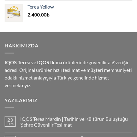
4,500.00₺.
fiyat:
Terea Yellow
4,000.00₺.
2,400.00
₺
HAKKIMIZDA
IQOS Terea
ve
IQOS Iluma
ürünlerinde güvenilir alışverişin
adresi. Orijinal ürünler, hızlı teslimat ve müşteri memnuniyeti
odaklı hizmet anlayışıyla Türkiye genelinde hizmet
vermekteyiz.
YAZILARIMIZ
IQOS Terea Mardin | Tarihin ve Kültürün Buluştuğu
23
Tem
Şehre Güvenilir Teslimat