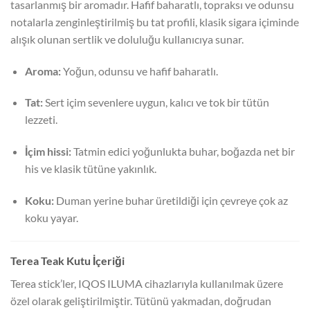
tasarlanmış bir aromadır. Hafif baharatlı, topraksı ve odunsu
notalarla zenginleştirilmiş bu tat profili, klasik sigara içiminde
alışık olunan sertlik ve doluluğu kullanıcıya sunar.
Aroma:
Yoğun, odunsu ve hafif baharatlı.
Tat:
Sert içim sevenlere uygun, kalıcı ve tok bir tütün
lezzeti.
İçim hissi:
Tatmin edici yoğunlukta buhar, boğazda net bir
his ve klasik tütüne yakınlık.
Koku:
Duman yerine buhar üretildiği için çevreye çok az
koku yayar.
Terea Teak Kutu İçeriği
Terea stick’ler, IQOS ILUMA cihazlarıyla kullanılmak üzere
özel olarak geliştirilmiştir. Tütünü yakmadan, doğrudan