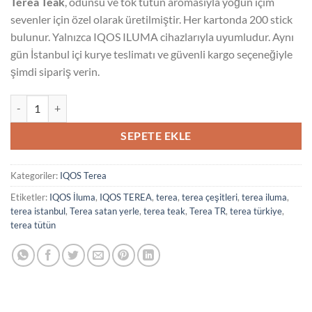
Terea Teak
, odunsu ve tok tütün aromasıyla yoğun içim
sevenler için özel olarak üretilmiştir. Her kartonda 200 stick
bulunur. Yalnızca IQOS ILUMA cihazlarıyla uyumludur. Aynı
gün İstanbul içi kurye teslimatı ve güvenli kargo seçeneğiyle
şimdi sipariş verin.
Terea Teak adet
SEPETE EKLE
Kategoriler:
IQOS Terea
Etiketler:
IQOS İluma
,
IQOS TEREA
,
terea
,
terea çeşitleri
,
terea iluma
,
terea istanbul
,
Terea satan yerle
,
terea teak
,
Terea TR
,
terea türkiye
,
terea tütün