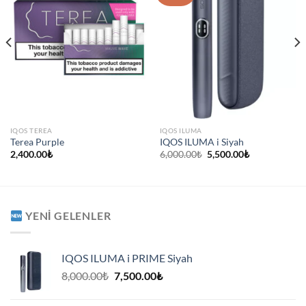
IQOS TEREA
IQOS ILUMA
Terea Purple
IQOS ILUMA i Siyah
Orijinal
Şu
2,400.00
₺
6,000.00
₺
5,500.00
₺
fiyat:
andaki
6,000.00₺.
fiyat:
5,500.00₺.
YENI GELENLER
IQOS ILUMA i PRIME Siyah
Orijinal
Şu
8,000.00
₺
7,500.00
₺
fiyat:
andaki
8,000.00₺.
fiyat: