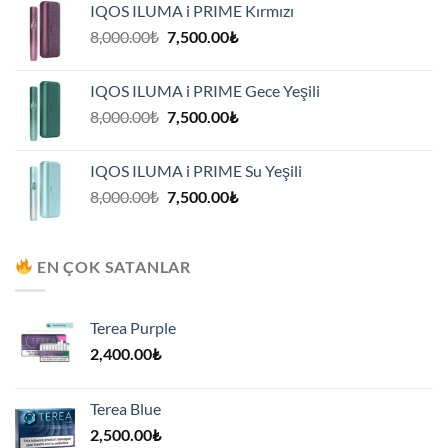
IQOS ILUMA i PRIME Kırmızı
7,500.00₺.
Orijinal
Şu
8,000.00
₺
7,500.00
₺
fiyat:
andaki
8,000.00₺.
fiyat:
IQOS ILUMA i PRIME Gece Yeşili
7,500.00₺.
Orijinal
Şu
8,000.00
₺
7,500.00
₺
fiyat:
andaki
8,000.00₺.
fiyat:
IQOS ILUMA i PRIME Su Yeşili
7,500.00₺.
Orijinal
Şu
8,000.00
₺
7,500.00
₺
fiyat:
andaki
8,000.00₺.
fiyat:
7,500.00₺.
EN ÇOK SATANLAR
Terea Purple
2,400.00
₺
Terea Blue
2,500.00
₺