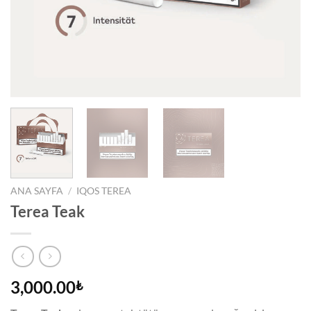
ANA SAYFA
/
IQOS TEREA
Terea Teak
3,000.00
₺