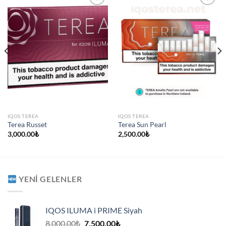
IQOS TEREA
IQOS TEREA
Terea Russet
Terea Sun Pearl
3,000.00
₺
2,500.00
₺
YENI GELENLER
IQOS ILUMA i PRIME Siyah
Orijinal
Şu
8,000.00
₺
7,500.00
₺