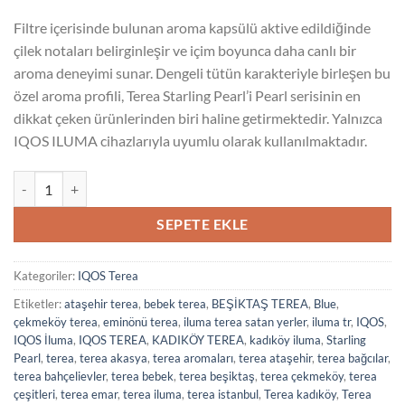
Filtre içerisinde bulunan aroma kapsülü aktive edildiğinde
çilek notaları belirginleşir ve içim boyunca daha canlı bir
aroma deneyimi sunar. Dengeli tütün karakteriyle birleşen bu
özel aroma profili, Terea Starling Pearl’i Pearl serisinin en
dikkat çeken ürünlerinden biri haline getirmektedir. Yalnızca
IQOS ILUMA cihazlarıyla uyumlu olarak kullanılmaktadır.
Terea Starling Pearl adet
SEPETE EKLE
Kategoriler:
IQOS Terea
Etiketler:
ataşehir terea
,
bebek terea
,
BEŞİKTAŞ TEREA
,
Blue
,
çekmeköy terea
,
eminönü terea
,
iluma terea satan yerler
,
iluma tr
,
IQOS
,
IQOS İluma
,
IQOS TEREA
,
KADIKÖY TEREA
,
kadıköy iluma
,
Starling
Pearl
,
terea
,
terea akasya
,
terea aromaları
,
terea ataşehir
,
terea bağcılar
,
terea bahçelievler
,
terea bebek
,
terea beşiktaş
,
terea çekmeköy
,
terea
çeşitleri
,
terea emar
,
terea iluma
,
terea istanbul
,
Terea kadıköy
,
Terea