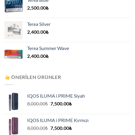
2,500.00
₺
Terea Silver
2,400.00
₺
Terea Summer Wave
2,400.00
₺
ÖNERILEN ÜRÜNLER
IQOS ILUMA i PRIME Siyah
Orijinal
Şu
8,000.00
₺
7,500.00
₺
fiyat:
andaki
8,000.00₺.
fiyat:
IQOS ILUMA i PRIME Kırmızı
7,500.00₺.
Orijinal
Şu
8,000.00
₺
7,500.00
₺
fiyat:
andaki