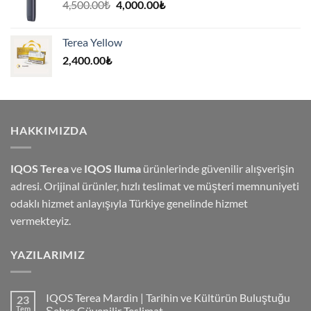
Orijinal
Şu
4,500.00
₺
4,000.00
₺
fiyat:
andaki
4,500.00₺.
fiyat:
Terea Yellow
4,000.00₺.
2,400.00
₺
HAKKIMIZDA
IQOS Terea
ve
IQOS Iluma
ürünlerinde güvenilir alışverişin
adresi. Orijinal ürünler, hızlı teslimat ve müşteri memnuniyeti
odaklı hizmet anlayışıyla Türkiye genelinde hizmet
vermekteyiz.
YAZILARIMIZ
IQOS Terea Mardin | Tarihin ve Kültürün Buluştuğu
23
Tem
Şehre Güvenilir Teslimat