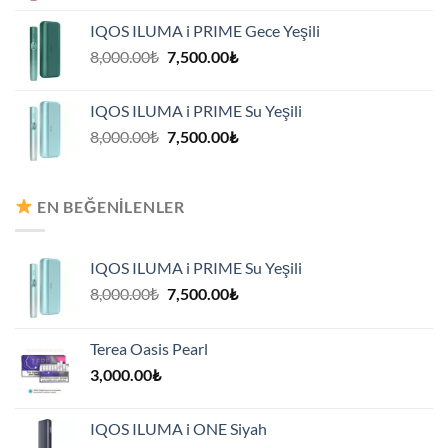
8,000.00₺.
fiyat:
IQOS ILUMA i PRIME Gece Yeşili
7,500.00₺.
Orijinal
Şu
8,000.00
₺
7,500.00
₺
fiyat:
andaki
8,000.00₺.
fiyat:
IQOS ILUMA i PRIME Su Yeşili
7,500.00₺.
Orijinal
Şu
8,000.00
₺
7,500.00
₺
fiyat:
andaki
8,000.00₺.
fiyat:
7,500.00₺.
EN BEĞENILENLER
IQOS ILUMA i PRIME Su Yeşili
Orijinal
Şu
8,000.00
₺
7,500.00
₺
fiyat:
andaki
8,000.00₺.
fiyat:
Terea Oasis Pearl
7,500.00₺.
3,000.00
₺
IQOS ILUMA i ONE Siyah