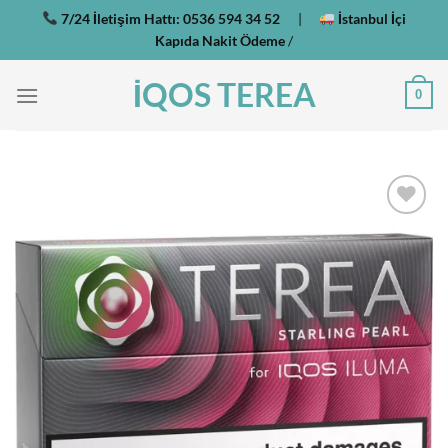
İçeriğe
7/24 İletişim Hattı:
0536 594 34 52
|
İstanbul İçi
atla
Kapıda Nakit Ödeme
/
İQOS TEREA
0