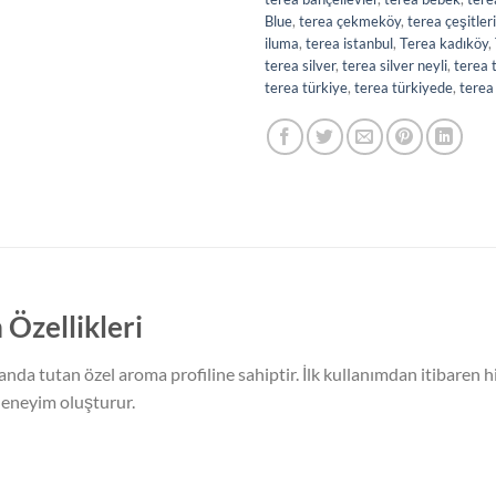
Blue
,
terea çekmeköy
,
terea çeşitleri
iluma
,
terea istanbul
,
Terea kadıköy
,
terea silver
,
terea silver neyli
,
terea 
terea türkiye
,
terea türkiyede
,
terea
 Özellikleri
landa tutan özel aroma profiline sahiptir. İlk kullanımdan itibaren h
 deneyim oluşturur.