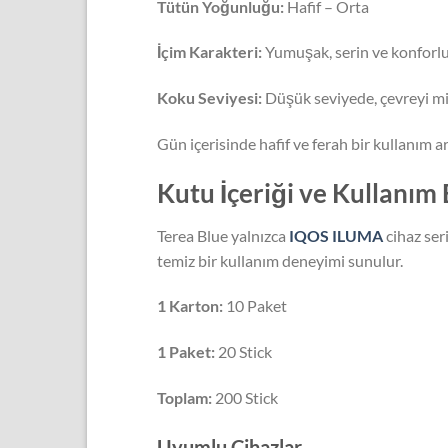
Tütün Yoğunluğu:
Hafif – Orta
İçim Karakteri:
Yumuşak, serin ve konforl
Koku Seviyesi:
Düşük seviyede, çevreyi m
Gün içerisinde hafif ve ferah bir kullanım a
Kutu İçeriği ve Kullanım B
Terea Blue yalnızca
IQOS ILUMA
cihaz ser
temiz bir kullanım deneyimi sunulur.
1 Karton:
10 Paket
1 Paket:
20 Stick
Toplam:
200 Stick
Uyumlu Cihazlar