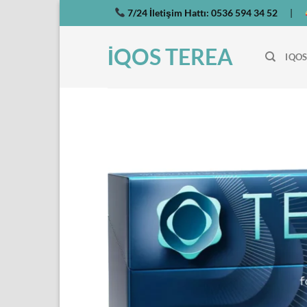
İçeriğe
7/24 İletişim Hattı:
0536 594 34 52
|
atla
İQOS TEREA
IQOS