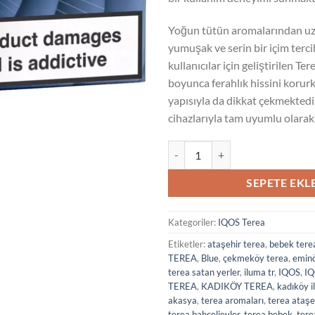
Yoğun tütün aromalarından uz
yumuşak ve serin bir içim terc
kullanıcılar için geliştirilen Te
boyunca ferahlık hissini korur
yapısıyla da dikkat çekmekte
cihazlarıyla tam uyumlu olarak
Terea Blue adet
SEPETE EKL
Kategoriler:
IQOS Terea
Etiketler:
ataşehir terea
,
bebek tere
TEREA
,
Blue
,
çekmeköy terea
,
eminö
terea satan yerler
,
iluma tr
,
IQOS
,
IQ
TEREA
,
KADIKÖY TEREA
,
kadıköy 
akasya
,
terea aromaları
,
terea ataşe
terea bahçelievler
,
terea bebek
,
tere