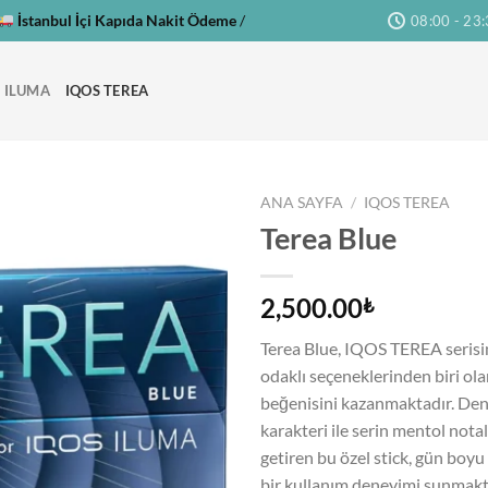
İstanbul İçi Kapıda Nakit Ödeme
/
08:00 - 23
 ILUMA
IQOS TEREA
ANA SAYFA
/
IQOS TEREA
Terea Blue
2,500.00
₺
Terea Blue, IQOS TEREA serisin
odaklı seçeneklerinden biri olar
beğenisini kazanmaktadır. Den
karakteri ile serin mentol notal
getiren bu özel stick, gün boyu 
bir kullanım deneyimi sunmakt