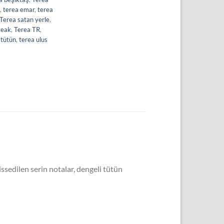
,
terea emar
,
terea
Terea satan yerle
,
teak
,
Terea TR
,
 tütün
,
terea ulus
issedilen serin notalar, dengeli tütün