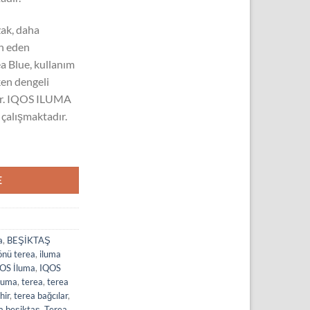
ak, daha
ih eden
rea Blue, kullanım
ken dengeli
dir. IQOS ILUMA
 çalışmaktadır.
E
a
,
BEŞİKTAŞ
nü terea
,
iluma
OS İluma
,
IQOS
iluma
,
terea
,
terea
hir
,
terea bağcılar
,
a beşiktaş
,
Terea