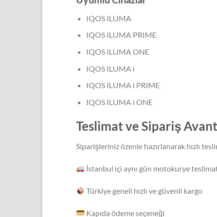
IQOS ILUMA
IQOS ILUMA PRIME
IQOS ILUMA ONE
IQOS ILUMA i
IQOS ILUMA i PRIME
IQOS ILUMA i ONE
Teslimat ve Sipariş Avant
Siparişleriniz özenle hazırlanarak hızlı tes
İstanbul içi aynı gün motokurye teslima
Türkiye geneli hızlı ve güvenli kargo
Kapıda ödeme seçeneği