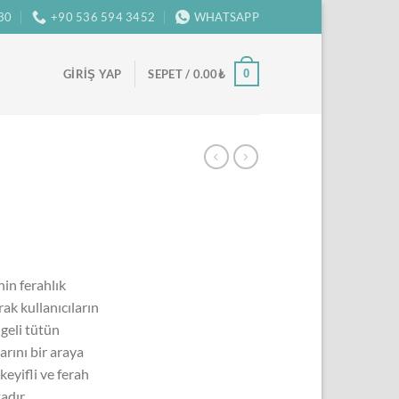
:30
+90 536 594 3452
WHATSAPP
0
GIRIŞ YAP
SEPET /
0.00
₺
in ferahlık
ak kullanıcıların
geli tütün
arını bir araya
keyifli ve ferah
adır.