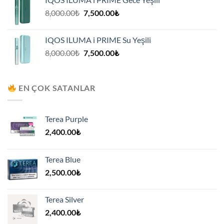
7,500.00₺.
Orijinal
Şu
8,000.00
₺
7,500.00
₺
fiyat:
andaki
8,000.00₺.
fiyat:
IQOS ILUMA i PRIME Su Yeşili
7,500.00₺.
Orijinal
Şu
8,000.00
₺
7,500.00
₺
fiyat:
andaki
8,000.00₺.
fiyat:
7,500.00₺.
EN ÇOK SATANLAR
Terea Purple
2,400.00
₺
Terea Blue
2,500.00
₺
Terea Silver
2,400.00
₺