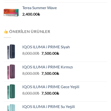
Terea Summer Wave
2,400.00
₺
ÖNERILEN ÜRÜNLER
IQOS ILUMA i PRIME Siyah
Orijinal
Şu
8,000.00
₺
7,500.00
₺
fiyat:
andaki
8,000.00₺.
fiyat:
IQOS ILUMA i PRIME Kırmızı
7,500.00₺.
Orijinal
Şu
8,000.00
₺
7,500.00
₺
fiyat:
andaki
8,000.00₺.
fiyat:
IQOS ILUMA i PRIME Gece Yeşili
7,500.00₺.
Orijinal
Şu
8,000.00
₺
7,500.00
₺
fiyat:
andaki
8,000.00₺.
fiyat:
IQOS ILUMA i PRIME Su Yeşili
7,500.00₺.