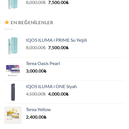
Orijinal
Şu
8,000.00
₺
7,500.00
₺
fiyat:
andaki
8,000.00₺.
fiyat:
7,500.00₺.
EN BEĞENILENLER
IQOS ILUMA i PRIME Su Yeşili
Orijinal
Şu
8,000.00
₺
7,500.00
₺
fiyat:
andaki
8,000.00₺.
fiyat:
Terea Oasis Pearl
7,500.00₺.
3,000.00
₺
IQOS ILUMA i ONE Siyah
Orijinal
Şu
4,500.00
₺
4,000.00
₺
fiyat:
andaki
4,500.00₺.
fiyat:
Terea Yellow
4,000.00₺.
2,400.00
₺