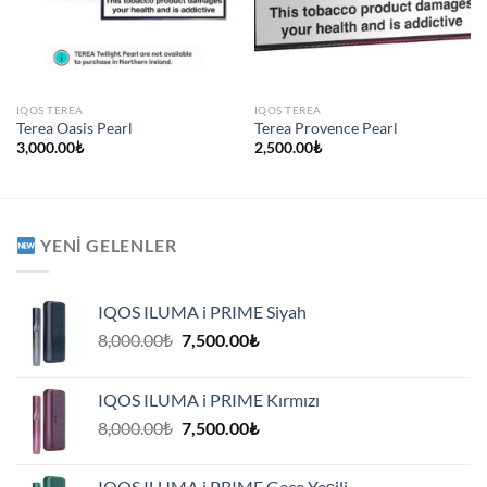
IQOS TEREA
IQOS TEREA
Terea Oasis Pearl
Terea Provence Pearl
3,000.00
₺
2,500.00
₺
YENI GELENLER
IQOS ILUMA i PRIME Siyah
Orijinal
Şu
8,000.00
₺
7,500.00
₺
fiyat:
andaki
8,000.00₺.
fiyat:
IQOS ILUMA i PRIME Kırmızı
7,500.00₺.
Orijinal
Şu
8,000.00
₺
7,500.00
₺
fiyat:
andaki
8,000.00₺.
fiyat:
IQOS ILUMA i PRIME Gece Yeşili