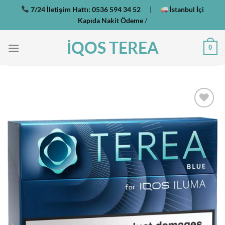
İçeriğe
7/24 İletişim Hattı:
0536 594 34 52
|
İstanbul İçi
atla
Kapıda Nakit Ödeme
/
İQOS TEREA
0