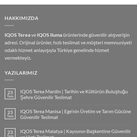
HAKKIMIZDA
IQOS Terea
ve
IQOS Iluma
ürünlerinde güvenilir alışverişin
adresi. Orijinal ürünler, hızlı teslimat ve müşteri memnuniyeti
odaklı hizmet anlayışıyla Türkiye genelinde hizmet
vermekteyiz.
YAZILARIMIZ
IQOS Terea Mardin | Tarihin ve Kültürün Buluştuğu
23
Tem
Şehre Güvenilir Teslimat
IQOS Terea Manisa | Ege’nin Üretim ve Tarım Gücüne
23
Tem
Güvenilir Teslimat
IQOS Terea Malatya | Kayısının Başkentine Güvenilir
23
Tem
ve Hızlı Teslimat