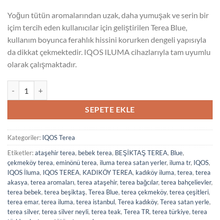
Yoğun tütün aromalarından uzak, daha yumuşak ve serin bir
içim tercih eden kullanıcılar için geliştirilen Terea Blue,
kullanım boyunca ferahlık hissini korurken dengeli yapısıyla
da dikkat çekmektedir. IQOS ILUMA cihazlarıyla tam uyumlu
olarak çalışmaktadır.
Terea Blue adet
SEPETE EKLE
Kategoriler:
IQOS Terea
Etiketler:
ataşehir terea
,
bebek terea
,
BEŞİKTAŞ TEREA
,
Blue
,
çekmeköy terea
,
eminönü terea
,
iluma terea satan yerler
,
iluma tr
,
IQOS
,
IQOS İluma
,
IQOS TEREA
,
KADIKÖY TEREA
,
kadıköy iluma
,
terea
,
terea
akasya
,
terea aromaları
,
terea ataşehir
,
terea bağcılar
,
terea bahçelievler
,
terea bebek
,
terea beşiktaş
,
Terea Blue
,
terea çekmeköy
,
terea çeşitleri
,
terea emar
,
terea iluma
,
terea istanbul
,
Terea kadıköy
,
Terea satan yerle
,
terea silver
,
terea silver neyli
,
terea teak
,
Terea TR
,
terea türkiye
,
terea