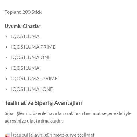
Toplam:
200 Stick
Uyumlu Cihazlar
IQOS ILUMA
IQOS ILUMA PRIME
IQOS ILUMA ONE
IQOS ILUMA i
IQOS ILUMA i PRIME
IQOS ILUMA i ONE
Teslimat ve Sipariş Avantajları
Siparişleriniz özenle hazırlanarak hızlı teslimat seçenekleriyle
adresinize ulaştırılmaktadır.
İstanbul içi aynı gün motokurye teslimat