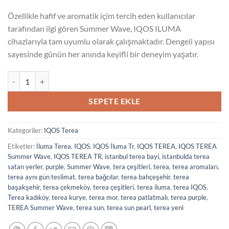
Özellikle hafif ve aromatik içim tercih eden kullanıcılar
tarafından ilgi gören Summer Wave, IQOS ILUMA
cihazlarıyla tam uyumlu olarak çalışmaktadır. Dengeli yapısı
sayesinde günün her anında keyifli bir deneyim yaşatır.
Terea Summer Wave adet
SEPETE EKLE
Kategoriler:
IQOS Terea
Etiketler:
İluma Terea
,
IQOS
,
IQOS İluma Tr
,
IQOS TEREA
,
IQOS TEREA
Summer Wave
,
IQOS TEREA TR
,
istanbul terea bayi
,
istanbulda terea
satan yerler
,
purple
,
Summer Wave
,
tera çeşitleri
,
terea
,
terea aromaları
,
terea aynı gün teslimat
,
terea bağcılar
,
terea bahçeşehir
,
terea
başakşehir
,
terea çekmeköy
,
terea çeşitleri
,
terea iluma
,
terea IQOS
,
Terea kadıköy
,
terea kurye
,
terea mor
,
terea patlatmalı
,
terea purple
,
TEREA Summer Wave
,
terea sun
,
terea sun pearl
,
terea yeni