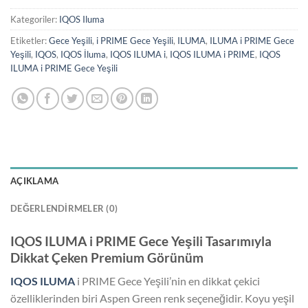
Kategoriler:
IQOS Iluma
Etiketler:
Gece Yeşili
,
i PRIME Gece Yeşili
,
ILUMA
,
ILUMA i PRIME Gece
Yeşili
,
IQOS
,
IQOS İluma
,
IQOS ILUMA i
,
IQOS ILUMA i PRIME
,
IQOS
ILUMA i PRIME Gece Yeşili
AÇIKLAMA
DEĞERLENDIRMELER (0)
IQOS ILUMA i PRIME Gece Yeşili Tasarımıyla
Dikkat Çeken Premium Görünüm
IQOS ILUMA
i PRIME Gece Yeşili’nin en dikkat çekici
özelliklerinden biri Aspen Green renk seçeneğidir. Koyu yeşil