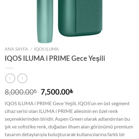
ANA SAYFA
/
IQOS ILUMA
IQOS ILUMA i PRIME Gece Yeşili
Orijinal
Şu
8,000.00
7,500.00
₺
₺
fiyat:
andaki
IQOS ILUMA i PRIME Gece Yeşili, IQOS’un en üst segment
8,000.00₺.
fiyat:
cihaz serisi olan ILUMA i PRIME ailesinin en özel renk
7,500.00₺.
seçeneklerinden biridir. Aspen Green olarak adlandırılan bu
şık ve sofistike renk, doğadan ilham alan görünümü premium
tasarım detaylarıyla buluşturarak kullanıcılarına farklı bir