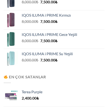
Orijinal
Şu
8,000.00
₺
7,500.00
₺
fiyat:
andaki
8,000.00₺.
fiyat:
IQOS ILUMA i PRIME Kırmızı
7,500.00₺.
Orijinal
Şu
8,000.00
₺
7,500.00
₺
fiyat:
andaki
8,000.00₺.
fiyat:
IQOS ILUMA i PRIME Gece Yeşili
7,500.00₺.
Orijinal
Şu
8,000.00
₺
7,500.00
₺
fiyat:
andaki
8,000.00₺.
fiyat:
IQOS ILUMA i PRIME Su Yeşili
7,500.00₺.
Orijinal
Şu
8,000.00
₺
7,500.00
₺
fiyat:
andaki
8,000.00₺.
fiyat:
7,500.00₺.
EN ÇOK SATANLAR
Terea Purple
2,400.00
₺