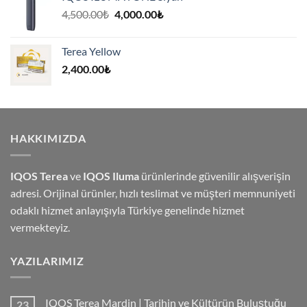
Orijinal
Şu
4,500.00
₺
4,000.00
₺
fiyat:
andaki
4,500.00₺.
fiyat:
Terea Yellow
4,000.00₺.
2,400.00
₺
HAKKIMIZDA
IQOS Terea
ve
IQOS Iluma
ürünlerinde güvenilir alışverişin
adresi. Orijinal ürünler, hızlı teslimat ve müşteri memnuniyeti
odaklı hizmet anlayışıyla Türkiye genelinde hizmet
vermekteyiz.
YAZILARIMIZ
IQOS Terea Mardin | Tarihin ve Kültürün Buluştuğu
23