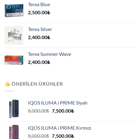
Terea Blue
2,500.00
₺
Terea Silver
2,400.00
₺
Terea Summer Wave
2,400.00
₺
ÖNERILEN ÜRÜNLER
IQOS ILUMA i PRIME Siyah
Orijinal
Şu
8,000.00
₺
7,500.00
₺
fiyat:
andaki
8,000.00₺.
fiyat:
IQOS ILUMA i PRIME Kırmızı
7,500.00₺.
Orijinal
Şu
8,000.00
₺
7,500.00
₺