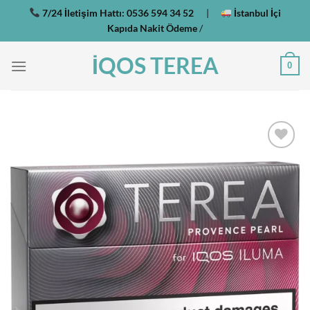
İçeriğe
7/24 İletişim Hattı:
0536 594 34 52
|
İstanbul İçi
atla
Kapıda Nakit Ödeme
/
İQOS TEREA
0