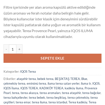
Filtre içerisinde yer alan aroma kapsülü aktive edildiğinde
üzüm aroması ve ferah notalar daha belirgin hale gelir.
Böylece kullanıcılar ister klasik içim deneyimini sürdürebilir
ister kapsülü patlatarak daha yoğun ve aromatik bir kullanım
yaşayabilir. Terea Provence Pearl, yalnızca IQOS ILUMA
cihazlarıyla uyumlu olarak kullanılmaktadır.
Terea Provence Pearl adet
SEPETE EKLE
Kategoriler:
IQOS Terea
Etiketler:
ataşehir terea
,
bebek terea
,
BEŞİKTAŞ TEREA
,
Blue
,
çekmeköy terea
,
eminönü terea
,
iluma terea satan yerler
,
iluma tr
,
IQOS
,
IQOS İluma
,
IQOS TEREA
,
KADIKÖY TEREA
,
kadıköy iluma
,
Provence
Pearl
,
terea
,
terea akasya
,
terea aromaları
,
terea ataşehir
,
terea bağcılar
,
terea bahçelievler
,
terea bebek
,
terea beşiktaş
,
terea çekmeköy
,
terea
çeşitleri
,
terea emar
,
terea iluma
,
terea istanbul
,
Terea kadıköy
,
Terea