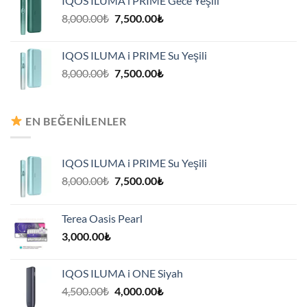
IQOS ILUMA i PRIME Gece Yeşili
7,500.00₺.
Orijinal
Şu
8,000.00
₺
7,500.00
₺
fiyat:
andaki
8,000.00₺.
fiyat:
IQOS ILUMA i PRIME Su Yeşili
7,500.00₺.
Orijinal
Şu
8,000.00
₺
7,500.00
₺
fiyat:
andaki
8,000.00₺.
fiyat:
7,500.00₺.
EN BEĞENILENLER
IQOS ILUMA i PRIME Su Yeşili
Orijinal
Şu
8,000.00
₺
7,500.00
₺
fiyat:
andaki
8,000.00₺.
fiyat:
Terea Oasis Pearl
7,500.00₺.
3,000.00
₺
IQOS ILUMA i ONE Siyah
Orijinal
Şu
4,500.00
₺
4,000.00
₺
fiyat:
andaki