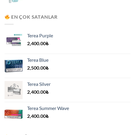
fiyat:
andaki
8,000.00₺.
fiyat:
7,500.00₺.
EN ÇOK SATANLAR
Terea Purple
2,400.00
₺
Terea Blue
2,500.00
₺
Terea Silver
2,400.00
₺
Terea Summer Wave
2,400.00
₺