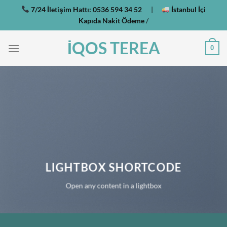
İçeriğe
7/24 İletişim Hattı:
0536 594 34 52
|
İstanbul İçi
atla
Kapıda Nakit Ödeme
/
İQOS TEREA
0
LIGHTBOX SHORTCODE
Open any content in a lightbox