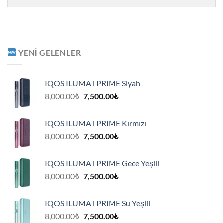
YENI GELENLER
IQOS ILUMA i PRIME Siyah
Orijinal
Şu
8,000.00
₺
7,500.00
₺
fiyat:
andaki
8,000.00₺.
fiyat:
IQOS ILUMA i PRIME Kırmızı
7,500.00₺.
Orijinal
Şu
8,000.00
₺
7,500.00
₺
fiyat:
andaki
8,000.00₺.
fiyat:
IQOS ILUMA i PRIME Gece Yeşili
7,500.00₺.
Orijinal
Şu
8,000.00
₺
7,500.00
₺
fiyat:
andaki
8,000.00₺.
fiyat:
IQOS ILUMA i PRIME Su Yeşili
7,500.00₺.
Orijinal
Şu
8,000.00
₺
7,500.00
₺