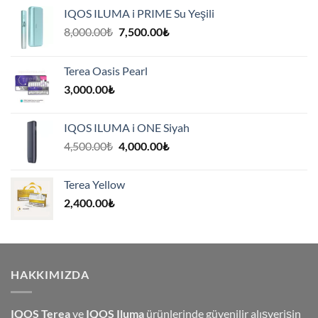
IQOS ILUMA i PRIME Su Yeşili
Orijinal
Şu
8,000.00
₺
7,500.00
₺
fiyat:
andaki
8,000.00₺.
fiyat:
Terea Oasis Pearl
7,500.00₺.
3,000.00
₺
IQOS ILUMA i ONE Siyah
Orijinal
Şu
4,500.00
₺
4,000.00
₺
fiyat:
andaki
4,500.00₺.
fiyat:
Terea Yellow
4,000.00₺.
2,400.00
₺
HAKKIMIZDA
IQOS Terea
ve
IQOS Iluma
ürünlerinde güvenilir alışverişin