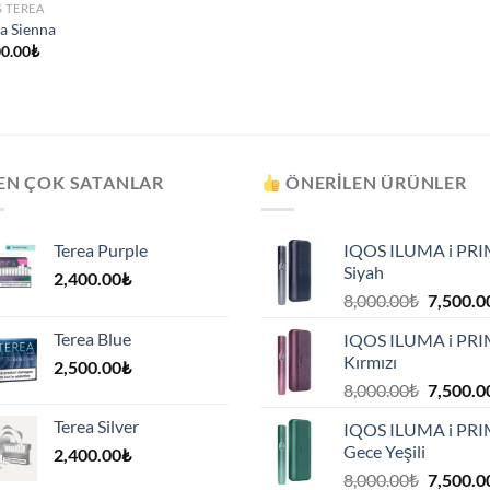
S TEREA
a Sienna
00.00
₺
EN ÇOK SATANLAR
ÖNERILEN ÜRÜNLER
Terea Purple
IQOS ILUMA i PR
Siyah
2,400.00
₺
Orijinal
8,000.00
₺
7,500.0
fiyat:
Terea Blue
IQOS ILUMA i PR
8,000.00
Kırmızı
2,500.00
₺
.
Orijinal
8,000.00
₺
7,500.0
fiyat:
Terea Silver
IQOS ILUMA i PR
8,000.00
Gece Yeşili
2,400.00
₺
.
Orijinal
8,000.00
₺
7,500.0