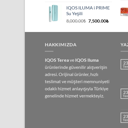
fiyat:
andaki
IQOS ILUMA i PRIME
8,000.00₺.
fiyat:
Su Yeşili
7,500.00₺
Orijinal
Şu
8,000.00
₺
7,500.00
₺
fiyat:
andaki
8,000.00₺.
fiyat:
7,500.00₺
HAKKIMIZDA
YA
IQOS Terea
ve
IQOS Iluma
2
ürünlerinde güvenilir alışverişin
Te
adresi. Orijinal ürünler, hızlı
teslimat ve müşteri memnuniyeti
odaklı hizmet anlayışıyla Türkiye
2
genelinde hizmet vermekteyiz.
Te
2
Te