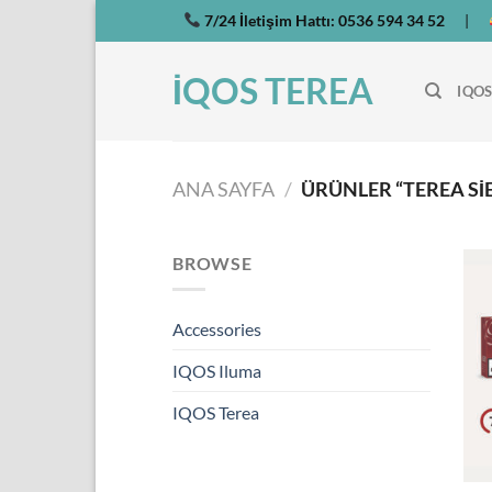
İçeriğe
7/24 İletişim Hattı:
0536 594 34 52
|
atla
İQOS TEREA
IQOS
ANA SAYFA
/
ÜRÜNLER “TEREA SI
BROWSE
Accessories
IQOS Iluma
IQOS Terea