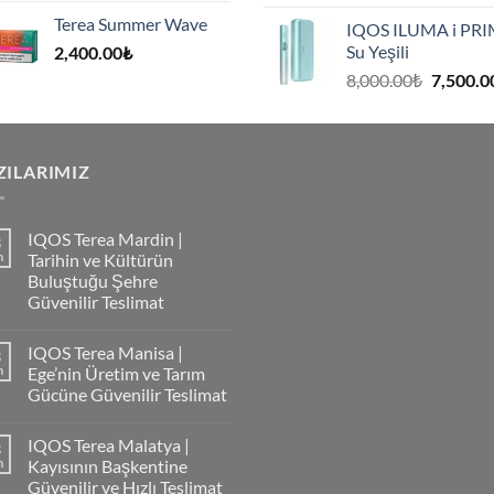
fiyat:
Terea Summer Wave
IQOS ILUMA i PR
8,000.00
Su Yeşili
2,400.00
₺
.
Orijinal
8,000.00
₺
7,500.0
fiyat:
8,000.00
.
ZILARIMIZ
IQOS Terea Mardin |
3
m
Tarihin ve Kültürün
Buluştuğu Şehre
Güvenilir Teslimat
IQOS Terea Manisa |
3
m
Ege’nin Üretim ve Tarım
Gücüne Güvenilir Teslimat
IQOS Terea Malatya |
3
m
Kayısının Başkentine
Güvenilir ve Hızlı Teslimat