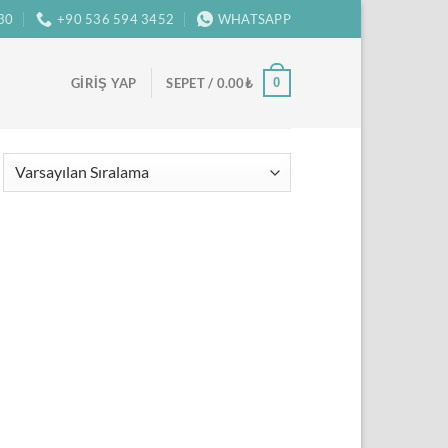
:30
+90 536 594 3452
WHATSAPP
0
GIRIŞ YAP
SEPET /
0.00
₺