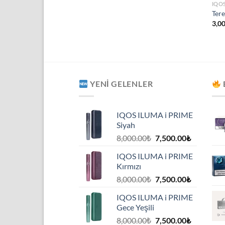
IQO
Tere
3,0
YENI GELENLER
IQOS ILUMA i PRIME
Siyah
Orijinal
Şu
8,000.00
₺
7,500.00
₺
fiyat:
andaki
IQOS ILUMA i PRIME
8,000.00₺.
fiyat:
Kırmızı
7,500.00₺
Orijinal
Şu
8,000.00
₺
7,500.00
₺
fiyat:
andaki
IQOS ILUMA i PRIME
8,000.00₺.
fiyat:
Gece Yeşili
7,500.00₺
Orijinal
Şu
8,000.00
₺
7,500.00
₺