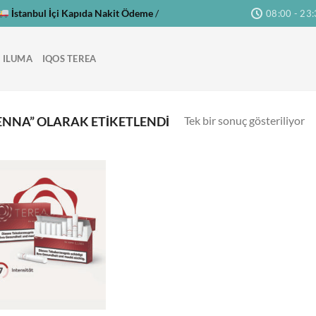
İstanbul İçi Kapıda Nakit Ödeme
/
08:00 - 23
 ILUMA
IQOS TEREA
Tek bir sonuç gösteriliyor
ENNA” OLARAK ETIKETLENDI