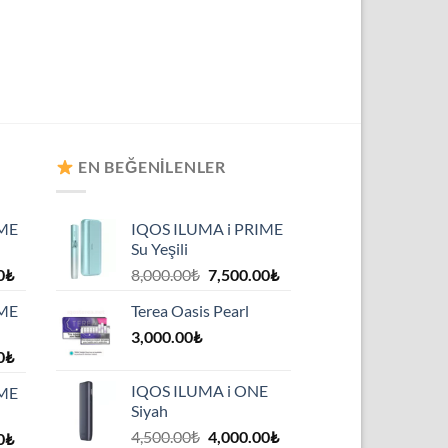
EN BEĞENILENLER
IME
IQOS ILUMA i PRIME
Su Yeşili
Şu
Orijinal
Şu
0
₺
8,000.00
₺
7,500.00
₺
andaki
fiyat:
andaki
IME
Terea Oasis Pearl
₺.
fiyat:
8,000.00₺.
fiyat:
7,500.00₺.
3,000.00
₺
7,500.00₺.
Şu
0
₺
andaki
IQOS ILUMA i ONE
IME
₺.
fiyat:
Siyah
7,500.00₺.
Orijinal
Şu
4,500.00
₺
4,000.00
₺
Şu
0
₺