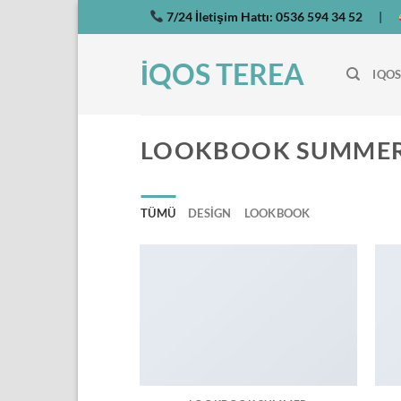
İçeriğe
7/24 İletişim Hattı:
0536 594 34 52
|
atla
İQOS TEREA
IQOS
LOOKBOOK SUMME
TÜMÜ
DESIGN
LOOKBOOK