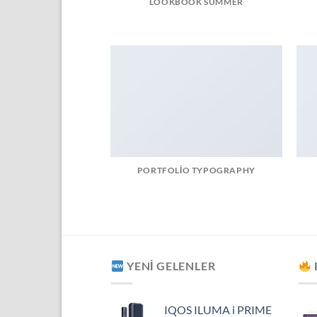
LOOKBOOK SUMMER
PORTFOLIO TYPOGRAPHY
YENI GELENLER
IQOS ILUMA i PRIME