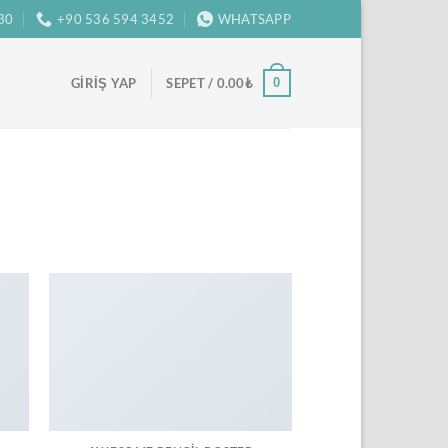
:30
+90 536 594 3452
WHATSAPP
0
GIRIŞ YAP
SEPET /
0.00
₺