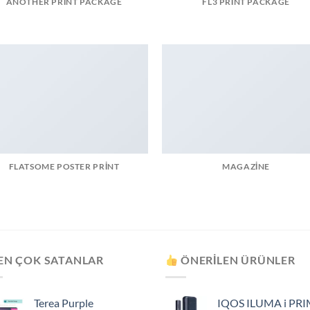
ANOTHER PRINT PACKAGE
FL3 PRINT PACKAGE
FLATSOME POSTER PRINT
MAGAZINE
EN ÇOK SATANLAR
ÖNERILEN ÜRÜNLER
Terea Purple
IQOS ILUMA i PR