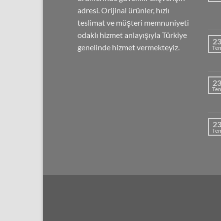
adresi. Orijinal ürünler, hızlı
teslimat ve müşteri memnuniyeti
odaklı hizmet anlayışıyla Türkiye
2
genelinde hizmet vermekteyiz.
Te
2
Te
2
Te