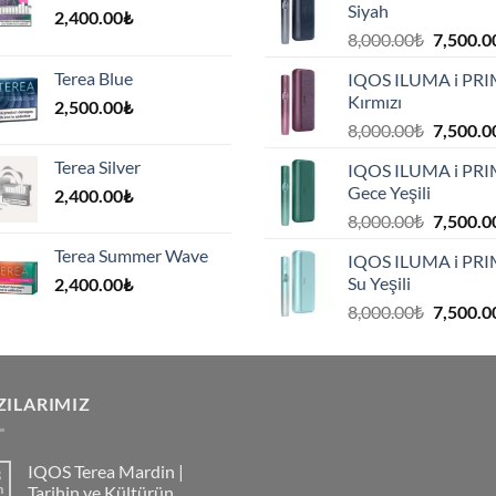
Siyah
2,400.00
₺
Orijinal
8,000.00
₺
7,500.0
fiyat:
Terea Blue
IQOS ILUMA i PR
8,000.00
Kırmızı
2,500.00
₺
.
Orijinal
8,000.00
₺
7,500.0
fiyat:
Terea Silver
IQOS ILUMA i PR
8,000.00
Gece Yeşili
2,400.00
₺
.
Orijinal
8,000.00
₺
7,500.0
fiyat:
Terea Summer Wave
IQOS ILUMA i PR
8,000.00
Su Yeşili
2,400.00
₺
.
Orijinal
8,000.00
₺
7,500.0
fiyat:
8,000.00
.
ZILARIMIZ
IQOS Terea Mardin |
3
m
Tarihin ve Kültürün