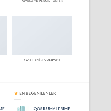
AWESOME PENCIL POSTER
FLAT T-SHIRT COMPANY
EN BEĞENILENLER
IME
IQOS ILUMA i PRIME