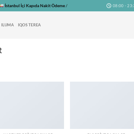
İstanbul İçi Kapıda Nakit Ödeme
/
08:00 - 23
 ILUMA
IQOS TEREA
R