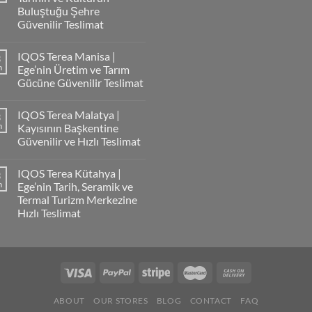
Buluştuğu Şehre
Güvenilir Teslimat
IQOS Terea Manisa |
3
m
Ege’nin Üretim ve Tarım
Gücüne Güvenilir Teslimat
IQOS Terea Malatya |
3
m
Kayısının Başkentine
Güvenilir ve Hızlı Teslimat
IQOS Terea Kütahya |
3
m
Ege’nin Tarih, Seramik ve
Termal Turizm Merkezine
Hızlı Teslimat
ABOUT
OUR STORES
BLOG
CONTACT
FAQ