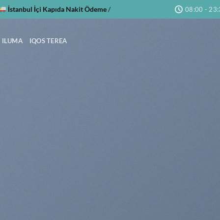
İstanbul İçi Kapıda Nakit Ödeme
/
08:00 - 23
 ILUMA
IQOS TEREA