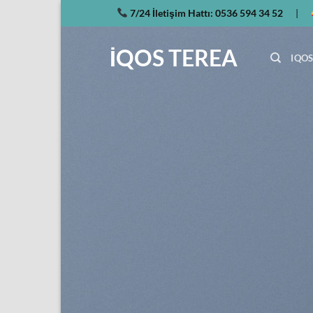
İçeriğe
7/24 İletişim Hattı:
0536 594 34 52
|
atla
İQOS TEREA
IQOS