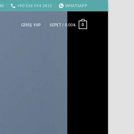
:30
+90 536 594 3452
WHATSAPP
0
GIRIŞ YAP
SEPET /
0.00
₺