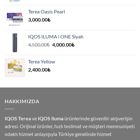
fiyat:
andaki
8,000.00₺.
fiyat:
Terea Oasis Pearl
7,500.00₺.
3,000.00
₺
IQOS ILUMA i ONE Siyah
Orijinal
Şu
4,500.00
₺
4,000.00
₺
fiyat:
andaki
4,500.00₺.
fiyat:
Terea Yellow
4,000.00₺.
2,400.00
₺
HAKKIMIZDA
IQOS Terea
ve
IQOS Iluma
ürünlerinde güvenilir alışverişin
adresi. Orijinal ürünler, hızlı teslimat ve müşteri memnuniyeti
odaklı hizmet anlayışıyla Türkiye genelinde hizmet