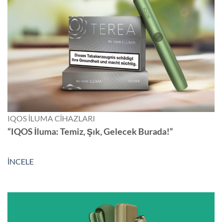
IQOS İLUMA CİHAZLARI
“IQOS İluma: Temiz, Şık, Gelecek Burada!”
İNCELE