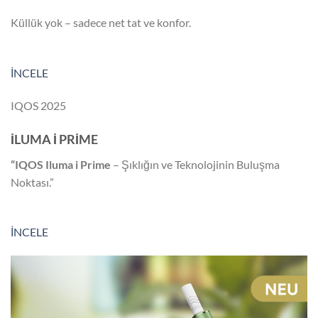
Küllük yok – sadece net tat ve konfor.
İNCELE
IQOS 2025
İLUMA İ PRİME
“IQOS Iluma i Prime
– Şıklığın ve Teknolojinin Buluşma
Noktası.”
İNCELE