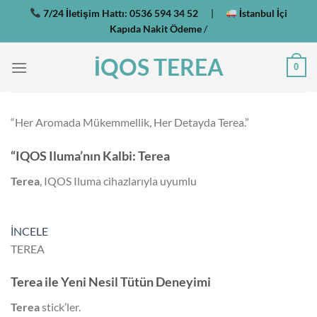
İçeriğe
7/24 İletişim Hattı:
0536 594 34 52
|
İstanbul İçi
atla
Kapıda Nakit Ödeme
/
İQOS TEREA
0
“Her Aromada Mükemmellik, Her Detayda Terea.”
“IQOS Iluma’nın Kalbi: Terea
Terea
, IQOS Iluma cihazlarıyla uyumlu
İNCELE
TEREA
Terea ile Yeni Nesil Tütün Deneyimi
Terea
stick’ler.