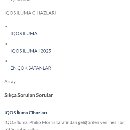
IQOS ILUMA CİHAZLARI
IQOS ILUMA
IQOS ILUMA I 2025
EN ÇOK SATANLAR
Array
Sıkça Sorulan Sorular
IQOS İluma Cihazları
IQOS İluma, Philip Morris tarafından geliştirilen yeni nesil bir
tütün isıtma ciha…